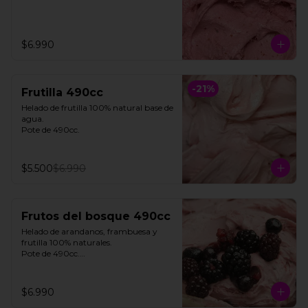
$6.990
-
21
%
Frutilla 490cc
Helado de frutilla 100% natural base de 
agua. 

Pote de 490cc.
$5.500
$6.990
Frutos del bosque 490cc
Helado de arandanos, frambuesa y 
frutilla 100% naturales. 

Pote de 490cc.

**FOTO REFERENCIAL**
$6.990