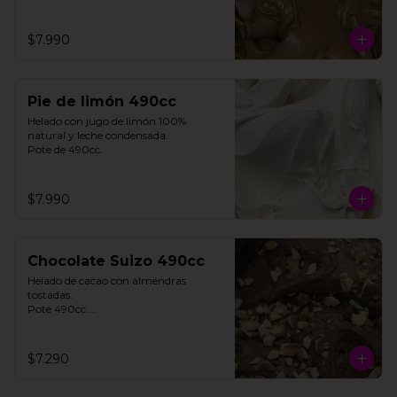
$7.990
Pie de limón 490cc
Helado con jugo de limón 100% 
natural y leche condensada.

Pote de 490cc.
$7.990
Chocolate Suizo 490cc
Helado de cacao con almendras 
tostadas. 

Pote 490cc.

Contiene Gluten.

$7.290
**FOTO REFERENCIAL**