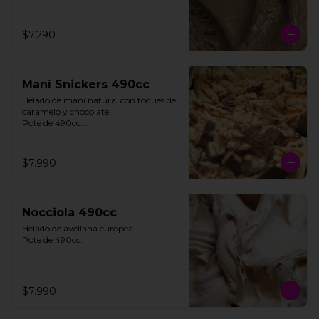
$7.290
Maní Snickers 490cc
Helado de mani natural con toques de 
caramelo y chocolate. 

Pote de 490cc.

**FOTO REFERENCIAL**
$7.990
Nocciola 490cc
Helado de avellana europea. 

Pote de 490cc.
$7.990