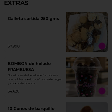
EXTRAS
Galleta surtida 250 gms
$7.990
BOMBON de helado
FRAMBUESA
Bombones de helado de frambuesa 
con doble cobertura (Chocolate negro 
y chocolate blanco) 

200 gms

$4.620
15 unidades aprox
10 Conos de barquillo