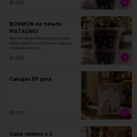
$4.620
BOMBON de helado
PISTACHIO
Bombones de helado pistachio con 
doble cobertura (Chocolate negro y 
chocolate blanco)

200 gms

$4.620
15 unidades aproximadamente.
Calugas 50 gms
$3.000
Cono relleno x 2