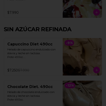
**FOTO REFERENCIAL**
$7.990
SIN AZÚCAR REFINADA
-
9
%
Capuccino Diet 490cc
Helado de capuccino endulzado con 
stevia y leche sin lactosa. 

Pote 490cc.

**Foto referencial**
$7.250
$7.990
-
12
%
Chocolate Diet. 490cc
Helado de chocolate endulzado con 
stevia y leche sin lactosa.

Pote 490cc.