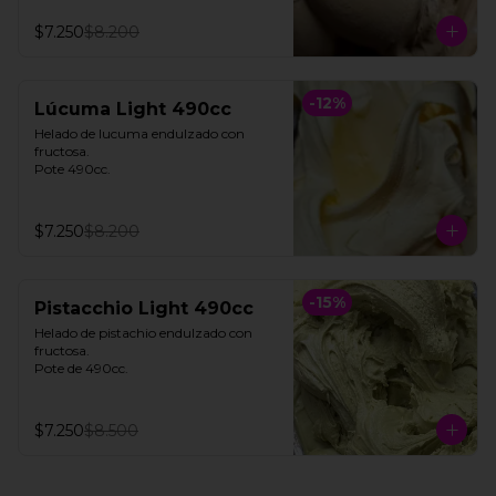
$7.250
$8.200
-
12
%
Lúcuma Light 490cc
Helado de lucuma endulzado con 
fructosa. 

Pote 490cc.
$7.250
$8.200
-
15
%
Pistacchio Light 490cc
Helado de pistachio endulzado con 
fructosa. 

Pote de 490cc.
$7.250
$8.500