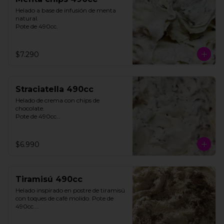
Helado a base de infusión de menta 
natural. 

Pote de 490cc.
$7.290
Straciatella 490cc
Helado de crema con chips de 
chocolate. 

Pote de 490cc

**FOTO REFERENCIAL**
$6.990
Tiramisú 490cc
Helado inspirado en postre de tiramisú 
con toques de café molido. Pote de 
490cc.

Contiene Gluten.
