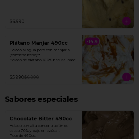
$6.990
-
14
%
Plátano Manjar 490cc
Helado al agua pero con manjar a 
(contiene leche)**

Helado de plátano 100% natural base 
de agua, con toques de manjar 

Pote 490cc.

$5.990
$6.990
**FOTO REFERENCIAL**
Sabores especiales
Chocolate Bitter 490cc
Helado con alta concentración de 
cacao 70% y bajo en azúcar. 

Pote de 490cc.