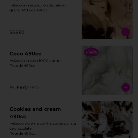
Helado con extracción de café en 
grano. Pote de 490cc.

**FOTO REFERENCIAL**
$6.990
-
14
%
Coco 490cc
Helado con coco 100% natural. 

Pote de 490cc.
$5.990
$6.990
Cookies and cream
490cc
Helado de crema con trozos de galleta 
de chocolate. 

Pote de 490cc.
