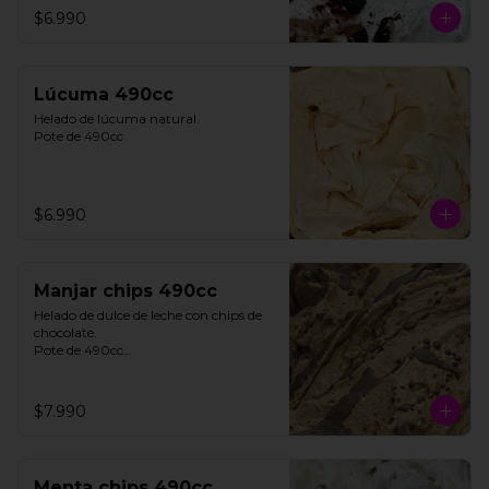
$6.990
**FOTO REFERENCIAL**
Lúcuma 490cc
Helado de lúcuma natural.

Pote de 490cc
$6.990
Manjar chips 490cc
Helado de dulce de leche con chips de 
chocolate. 

Pote de 490cc

**FOTO REFERENCIAL**
$7.990
Menta chips 490cc