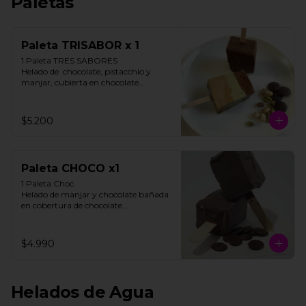
Paletas
Paleta TRISABOR x 1
1 Paleta TRES SABORES

Helado de  chocolate, pistacchio y 
manjar, cubierta en chocolate.

STOCK LIMITADO

$5.200
**FOTO REFERENCIAL**
Paleta CHOCO x1
1 Paleta Choc. 

Helado de manjar y chocolate bañada 
en cobertura de chocolate.

**FOTO REFERENCIAL**
$4.990
Helados de Agua