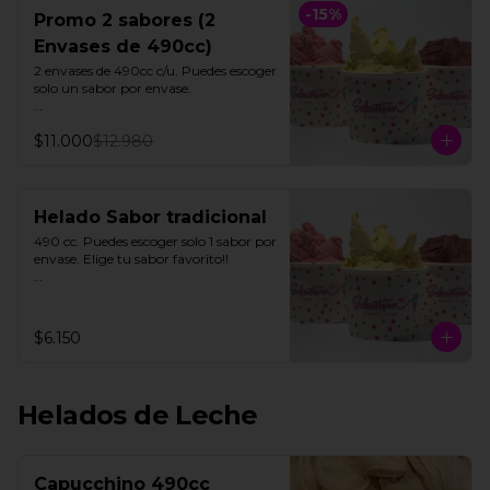
-
15
%
Promo 2 sabores (2
Envases de 490cc)
2 envases de 490cc c/u. Puedes escoger 
solo un sabor por envase.

Todos nuestros helados de fruta 
$11.000
$12.980
"SORBETTO" son aptos para veganos 
y personas con intolerancia a la 
lactosa, a excepción de la lúcuma"
Helado Sabor tradicional
490 cc. Puedes escoger solo 1 sabor por  
envase. Elige tu sabor favorito!!

Todos nuestros helados de fruta 
"SORBETTO" son aptos para veganos 
y personas con intolerancia a la 
$6.150
lactosa, a excepción de la lúcuma"
Helados de Leche
Capucchino 490cc