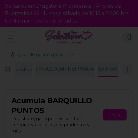
Visítanos en Drugstore Providencia - Andrés de
Fuenzalida 26 - lunes a sábado de 10:15 a 20:00 hrs.
Confirmar horario de feriados.
Abrir menu de navegación
Logi
¿Dónde quieres pedir?
es especiales
SIN AZÚCAR REFINADA
EXTRAS
Acumula
BARQUILLO
PUNTOS
Únete
Regístrate, gana puntos con tus
compras y canjealos por productos y
más