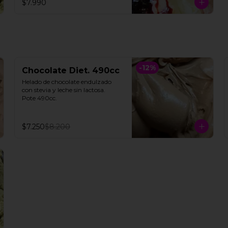
$7.990
**FOTO REFERENCIAL**
-
12
%
Chocolate Diet. 490cc
Helado de chocolate endulzado 
con stevia y leche sin lactosa.

Pote 490cc.
$7.250
$8.200