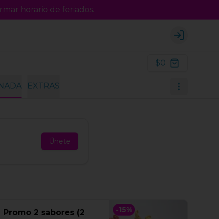
rmar horario de feriados.
Login
$0
INADA
EXTRAS
Únete
-
15
%
Promo 2 sabores (2