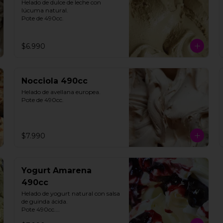
Helado de dulce de leche con 
lúcuma natural. 

Pote de 490cc.
$6.990
Nocciola 490cc
Helado de avellana europea. 

Pote de 490cc.
$7.990
Yogurt Amarena
490cc
Helado de yogurt natural con salsa 
de guinda ácida. 

Pote 490cc.
