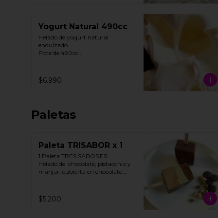
Yogurt Natural 490cc
Helado de yogurt natural 
endulzado.

Pote de 490cc.

Contiene Gluten.
$6.990
Paletas
Paleta TRISABOR x 1
1 Paleta TRES SABORES

Helado de  chocolate, pistacchio y 
manjar, cubierta en chocolate.

STOCK LIMITADO

$5.200
**FOTO REFERENCIAL**