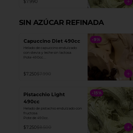
$7.990
SIN AZÚCAR REFINADA
-
9
%
Capuccino Diet 490cc
Helado de capuccino endulzado 
con stevia y leche sin lactosa. 

Pote 490cc.

**Foto referencial**
$7.250
$7.990
-
15
%
Pistacchio Light
490cc
Helado de pistachio endulzado con 
fructosa. 

Pote de 490cc.
$7.250
$8.500