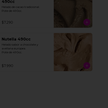
490cc
Helado de cacao tradicional. 

Pote de 490cc.
$7.290
Nutella 490cc
Helado sabor a chocolate y 
avellana europea. 

Pote de 490cc.
$7.990