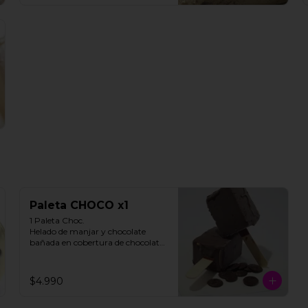
Paleta CHOCO x1
1 Paleta Choc. 

Helado de manjar y chocolate 
bañada en cobertura de chocolate.

**FOTO REFERENCIAL**
$4.990