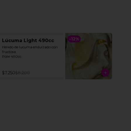
-
12
%
Lúcuma Light 490cc
Helado de lucuma endulzado con 
fructosa. 

Pote 490cc.
$7.250
$8.200