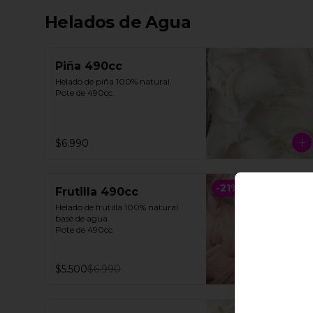
Helados de Agua
Piña 490cc
Helado de piña 100% natural. 

Pote de 490cc.
$6.990
-
21
%
Frutilla 490cc
Helado de frutilla 100% natural 
base de agua. 

Pote de 490cc.
$5.500
$6.990