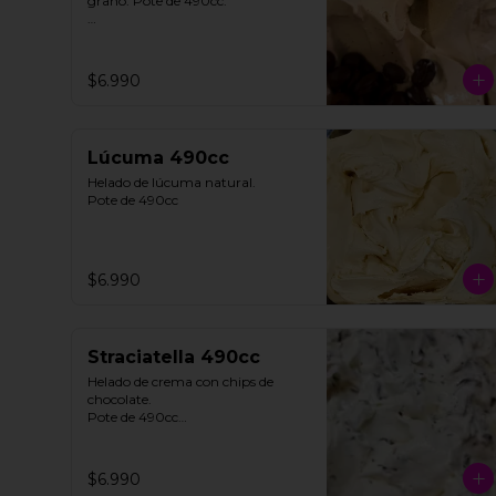
grano. Pote de 490cc.

**FOTO REFERENCIAL**
$6.990
Lúcuma 490cc
Helado de lúcuma natural.

Pote de 490cc
$6.990
Straciatella 490cc
Helado de crema con chips de 
chocolate. 

Pote de 490cc

**FOTO REFERENCIAL**
$6.990