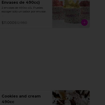
Envases de 490cc)
2 envases de 490cc c/u. Puedes 
escoger solo un sabor por envase.

Todos nuestros helados de fruta 
$11.000
$12.980
"SORBETTO" son aptos para 
veganos y personas con 
intolerancia a la lactosa, a 
excepción de la lúcuma"
Cookies and cream
490cc