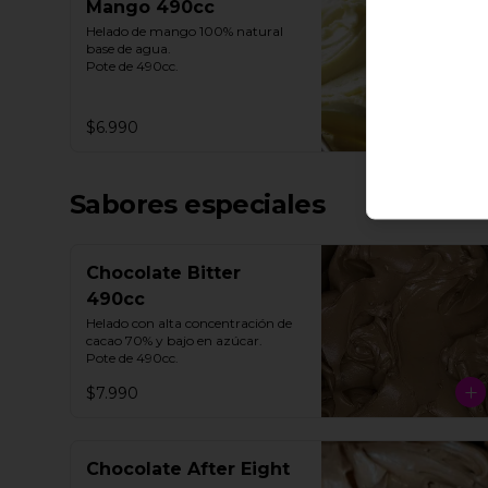
Mango 490cc
Helado de mango 100% natural 
base de agua. 

Pote de 490cc.
$6.990
Sabores especiales
Chocolate Bitter
490cc
Helado con alta concentración de 
cacao 70% y bajo en azúcar. 

Pote de 490cc.
$7.990
Chocolate After Eight