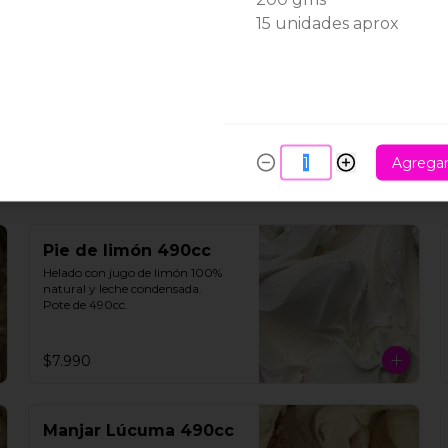
Maracuyá 490cc
15 unidades aprox
Helado de maracuyá 100% 
natural. Pote de 490cc.
$6.990
Agrega
Pie de limón 490cc
Helado con jugo de limón 100% 
natural y leche condensada.

Pote de 490cc.
$7.990
Manjar Lúcuma 490cc