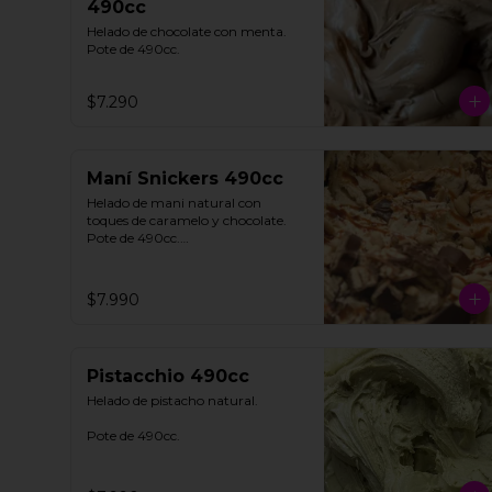
490cc
Helado de chocolate con menta. 

Pote de 490cc.
$7.290
Maní Snickers 490cc
Helado de mani natural con 
toques de caramelo y chocolate. 

Pote de 490cc.

**FOTO REFERENCIAL**
$7.990
Pistacchio 490cc
Helado de pistacho natural. 

Pote de 490cc.