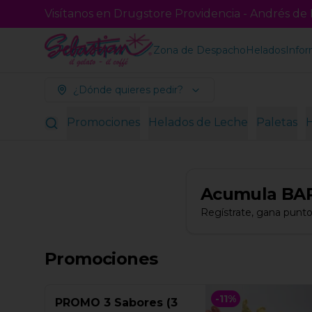
Visítanos en Drugstore Providencia - Andrés de F
Zona de Despacho
Helados
Infor
¿Dónde quieres pedir?
Promociones
Helados de Leche
Paletas
Acumula
BA
Regístrate, gana punto
Promociones
-
11
%
PROMO 3 Sabores (3