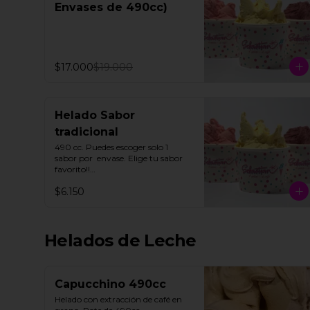
Envases de 490cc)
$17.000
$19.000
Helado Sabor
tradicional
490 cc. Puedes escoger solo 1 
sabor por  envase. Elige tu sabor 
favorito!!

$6.150
Todos nuestros helados de fruta 
"SORBETTO" son aptos para 
veganos y personas con 
intolerancia a la lactosa, a 
Helados de Leche
excepción de la lúcuma"
Capucchino 490cc
Helado con extracción de café en 