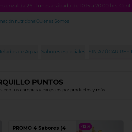
uenzalida 26 - lunes a sábado de 10:15 a 20:00 hrs. Confi
mación nutricional
Quienes Somos
Helados de Agua
Sabores especiales
SIN AZÚCAR REF
RQUILLO PUNTOS
s con tus compras y canjealos por productos y más
-
12
%
PROMO 4 Sabores (4