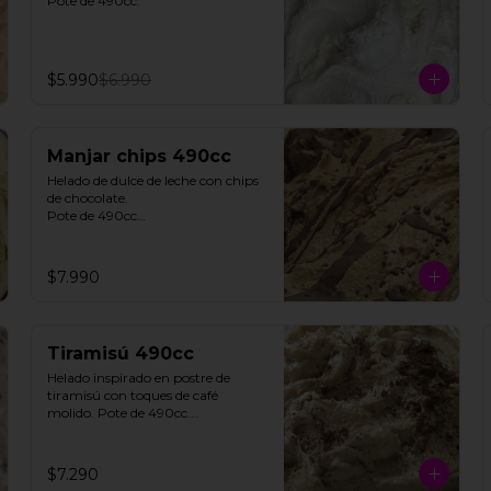
Pote de 490cc.
$5.990
$6.990
Manjar chips 490cc
Helado de dulce de leche con chips 
de chocolate. 

Pote de 490cc

**FOTO REFERENCIAL**
$7.990
Tiramisú 490cc
Helado inspirado en postre de 
tiramisú con toques de café 
molido. Pote de 490cc.

Contiene Gluten.

**FOTO REFERENCIAL**
$7.290