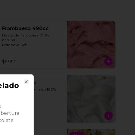
Frambuesa 490cc
Helado de frambuesa 100% 
natural.

Pote de 490cc.
$6.990
Limón 490cc
lado
Close
Helado con jugo de limón 100% 
natural. 

Pote de 490cc.
e
obertura
$6.990
colate