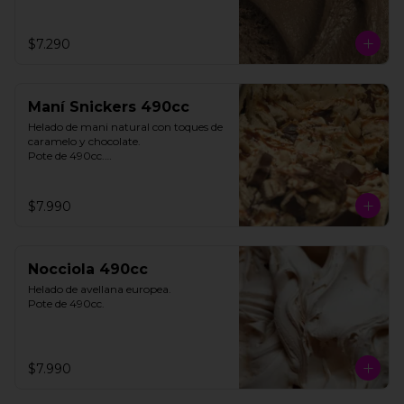
$7.290
Maní Snickers 490cc
Helado de mani natural con toques de 
caramelo y chocolate. 

Pote de 490cc.

**FOTO REFERENCIAL**
$7.990
Nocciola 490cc
Helado de avellana europea. 

Pote de 490cc.
$7.990