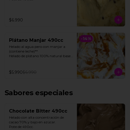
$6.990
-
14
%
Plátano Manjar 490cc
Helado al agua pero con manjar a 
(contiene leche)**

Helado de plátano 100% natural base 
de agua, con toques de manjar 

Pote 490cc.

$5.990
$6.990
**FOTO REFERENCIAL**
Sabores especiales
Chocolate Bitter 490cc
Helado con alta concentración de 
cacao 70% y bajo en azúcar. 

Pote de 490cc.