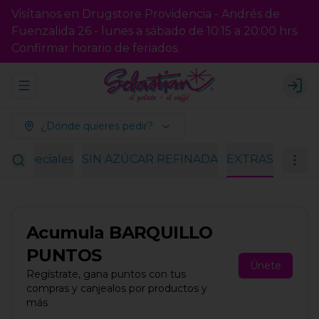
Visítanos en Drugstore Providencia - Andrés de
Fuenzalida 26 - lunes a sábado de 10:15 a 20:00 hrs.
Confirmar horario de feriados.
Abrir menu de navegación
Logi
¿Dónde quieres pedir?
es especiales
SIN AZÚCAR REFINADA
EXTRAS
Acumula
BARQUILLO
PUNTOS
Únete
Regístrate, gana puntos con tus
compras y canjealos por productos y
más