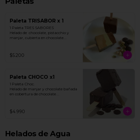
Paletas
Paleta TRISABOR x 1
1 Paleta TRES SABORES

Helado de  chocolate, pistacchio y 
manjar, cubierta en chocolate.

STOCK LIMITADO

$5.200
**FOTO REFERENCIAL**
Paleta CHOCO x1
1 Paleta Choc. 

Helado de manjar y chocolate bañada 
en cobertura de chocolate.

**FOTO REFERENCIAL**
$4.990
Helados de Agua