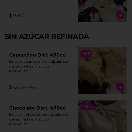
**FOTO REFERENCIAL**
$7.990
SIN AZÚCAR REFINADA
-
9
%
Capuccino Diet 490cc
Helado de capuccino endulzado con 
stevia y leche sin lactosa. 

Pote 490cc.

**Foto referencial**
$7.250
$7.990
-
12
%
Chocolate Diet. 490cc
Helado de chocolate endulzado con 
stevia y leche sin lactosa.

Pote 490cc.