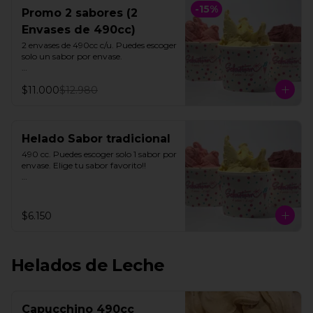
-
15
%
Promo 2 sabores (2
Envases de 490cc)
2 envases de 490cc c/u. Puedes escoger 
solo un sabor por envase.

Todos nuestros helados de fruta 
$11.000
$12.980
"SORBETTO" son aptos para veganos 
y personas con intolerancia a la 
lactosa, a excepción de la lúcuma"
Helado Sabor tradicional
490 cc. Puedes escoger solo 1 sabor por  
envase. Elige tu sabor favorito!!

Todos nuestros helados de fruta 
"SORBETTO" son aptos para veganos 
y personas con intolerancia a la 
$6.150
lactosa, a excepción de la lúcuma"
Helados de Leche
Capucchino 490cc