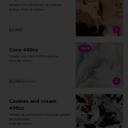
Helado con extracción de café en 
grano. Pote de 490cc.

**FOTO REFERENCIAL**
$6.990
-
14
%
Coco 490cc
Helado con coco 100% natural. 

Pote de 490cc.
$5.990
$6.990
Cookies and cream
490cc
Helado de crema con trozos de galleta 
de chocolate. 

Pote de 490cc.
