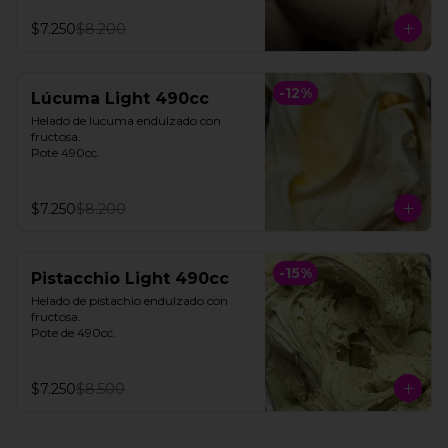
$7.250
$8.200
-
12
%
Lúcuma Light 490cc
Helado de lucuma endulzado con 
fructosa. 

Pote 490cc.
$7.250
$8.200
-
15
%
Pistacchio Light 490cc
Helado de pistachio endulzado con 
fructosa. 

Pote de 490cc.
$7.250
$8.500