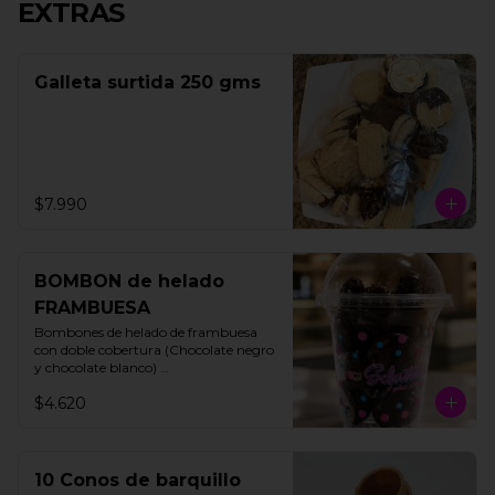
EXTRAS
Galleta surtida 250 gms
$7.990
BOMBON de helado
FRAMBUESA
Bombones de helado de frambuesa 
con doble cobertura (Chocolate negro 
y chocolate blanco) 

200 gms

$4.620
15 unidades aprox
10 Conos de barquillo