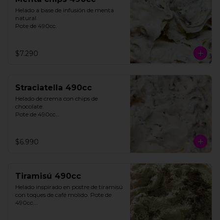
Helado a base de infusión de menta 
natural. 

Pote de 490cc.
$7.290
Straciatella 490cc
Helado de crema con chips de 
chocolate. 

Pote de 490cc

**FOTO REFERENCIAL**
$6.990
Tiramisú 490cc
Helado inspirado en postre de tiramisú 
con toques de café molido. Pote de 
490cc.

Contiene Gluten.
