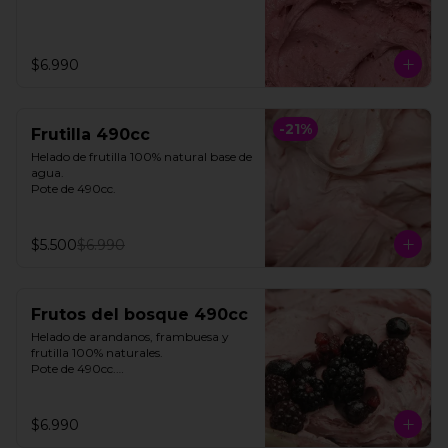
$6.990
-
21
%
Frutilla 490cc
Helado de frutilla 100% natural base de 
agua. 

Pote de 490cc.
$5.500
$6.990
Frutos del bosque 490cc
Helado de arandanos, frambuesa y 
frutilla 100% naturales. 

Pote de 490cc.

**FOTO REFERENCIAL**
$6.990