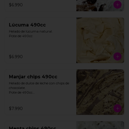
$6.990
**FOTO REFERENCIAL**
Lúcuma 490cc
Helado de lúcuma natural.

Pote de 490cc
$6.990
Manjar chips 490cc
Helado de dulce de leche con chips de 
chocolate. 

Pote de 490cc

**FOTO REFERENCIAL**
$7.990
Menta chips 490cc