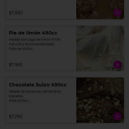
$7.990
Pie de limón 490cc
Helado con jugo de limón 100% 
natural y leche condensada.

Pote de 490cc.
$7.990
Chocolate Suizo 490cc
Helado de cacao con almendras 
tostadas. 

Pote 490cc.

Contiene Gluten.

$7.290
**FOTO REFERENCIAL**