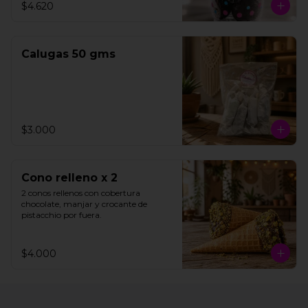
$4.620
15 unidades aproximadamente.
Calugas 50 gms
$3.000
Cono relleno x 2
2 conos rellenos con cobertura 
chocolate, manjar y crocante de 
pistacchio por fuera.
$4.000