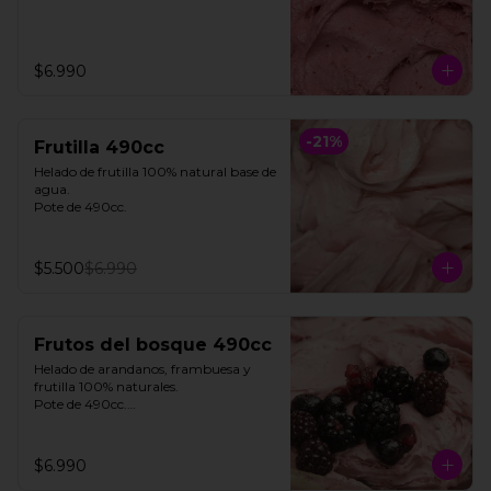
$6.990
-
21
%
Frutilla 490cc
Helado de frutilla 100% natural base de 
agua. 

Pote de 490cc.
$5.500
$6.990
Frutos del bosque 490cc
Helado de arandanos, frambuesa y 
frutilla 100% naturales. 

Pote de 490cc.

**FOTO REFERENCIAL**
$6.990