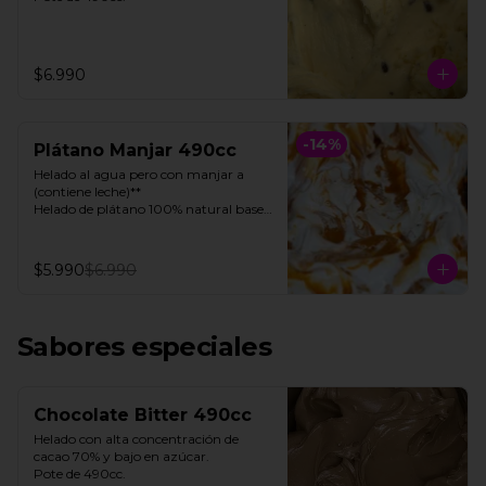
$6.990
-
14
%
Plátano Manjar 490cc
Helado al agua pero con manjar a 
(contiene leche)**

Helado de plátano 100% natural base 
de agua, con toques de manjar 

Pote 490cc.

$5.990
$6.990
**FOTO REFERENCIAL**
Sabores especiales
Chocolate Bitter 490cc
Helado con alta concentración de 
cacao 70% y bajo en azúcar. 

Pote de 490cc.