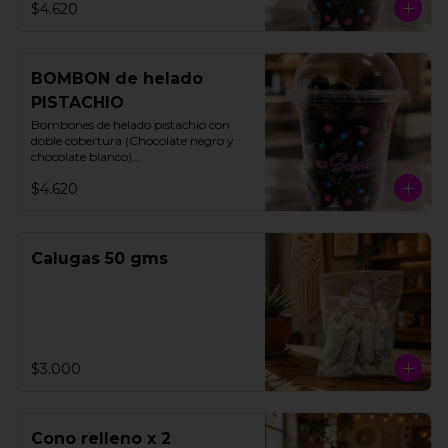
$4.620
BOMBON de helado
PISTACHIO
Bombones de helado pistachio con 
doble cobertura (Chocolate negro y 
chocolate blanco)

200 gms

$4.620
15 unidades aproximadamente.
Calugas 50 gms
$3.000
Cono relleno x 2