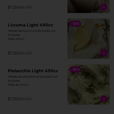
$7.250
$8.200
-
12
%
Lúcuma Light 490cc
Helado de lucuma endulzado con 
fructosa. 

Pote 490cc.
$7.250
$8.200
-
15
%
Pistacchio Light 490cc
Helado de pistachio endulzado con 
fructosa. 

Pote de 490cc.
$7.250
$8.500