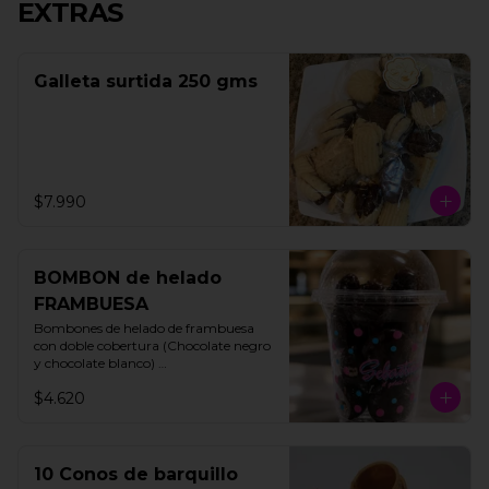
EXTRAS
Galleta surtida 250 gms
$7.990
BOMBON de helado
FRAMBUESA
Bombones de helado de frambuesa 
con doble cobertura (Chocolate negro 
y chocolate blanco) 

200 gms

$4.620
15 unidades aprox
10 Conos de barquillo