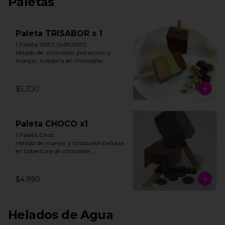
Paletas
Paleta TRISABOR x 1
1 Paleta TRES SABORES

Helado de  chocolate, pistacchio y 
manjar, cubierta en chocolate.

STOCK LIMITADO

$5.200
**FOTO REFERENCIAL**
Paleta CHOCO x1
1 Paleta Choc. 

Helado de manjar y chocolate bañada 
en cobertura de chocolate.

**FOTO REFERENCIAL**
$4.990
Helados de Agua