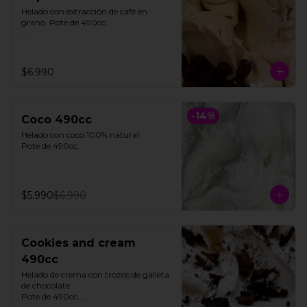
Helado con extracción de café en 
grano. Pote de 490cc.

**FOTO REFERENCIAL**
$6.990
-
14
%
Coco 490cc
Helado con coco 100% natural. 

Pote de 490cc.
$5.990
$6.990
Cookies and cream
490cc
Helado de crema con trozos de galleta 
de chocolate. 

Pote de 490cc.
