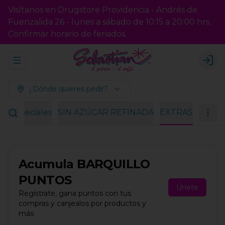
Visítanos en Drugstore Providencia - Andrés de
Fuenzalida 26 - lunes a sábado de 10:15 a 20:00 hrs.
Confirmar horario de feriados.
Abrir menu de navegación
Logi
¿Dónde quieres pedir?
es especiales
SIN AZÚCAR REFINADA
EXTRAS
Acumula
BARQUILLO
PUNTOS
Únete
Regístrate, gana puntos con tus
compras y canjealos por productos y
más