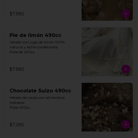
$7.990
Pie de limón 490cc
Helado con jugo de limón 100% 
natural y leche condensada.

Pote de 490cc.
$7.990
Chocolate Suizo 490cc
Helado de cacao con almendras 
tostadas. 

Pote 490cc.

Contiene Gluten.

$7.290
**FOTO REFERENCIAL**