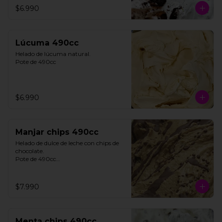
$6.990
**FOTO REFERENCIAL**
Lúcuma 490cc
Helado de lúcuma natural.

Pote de 490cc
$6.990
Manjar chips 490cc
Helado de dulce de leche con chips de 
chocolate. 

Pote de 490cc

**FOTO REFERENCIAL**
$7.990
Menta chips 490cc