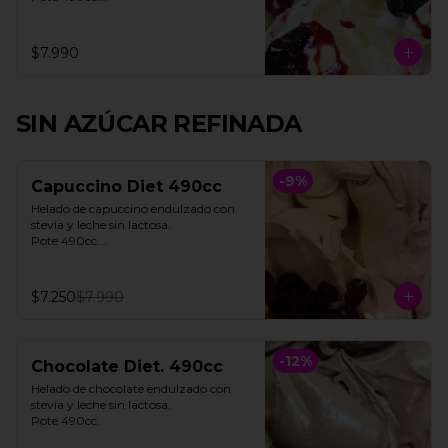
**FOTO REFERENCIAL**
$7.990
SIN AZÚCAR REFINADA
-
9
%
Capuccino Diet 490cc
Helado de capuccino endulzado con 
stevia y leche sin lactosa. 

Pote 490cc.

**Foto referencial**
$7.250
$7.990
-
12
%
Chocolate Diet. 490cc
Helado de chocolate endulzado con 
stevia y leche sin lactosa.

Pote 490cc.