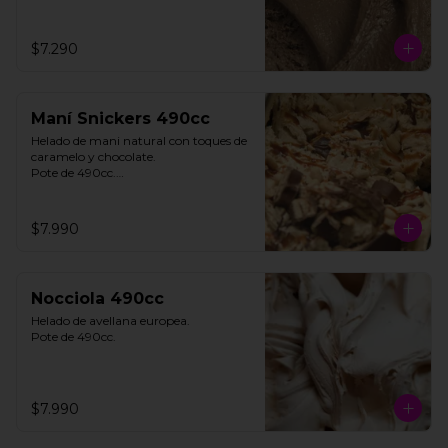
$7.290
Maní Snickers 490cc
Helado de mani natural con toques de 
caramelo y chocolate. 

Pote de 490cc.

**FOTO REFERENCIAL**
$7.990
Nocciola 490cc
Helado de avellana europea. 

Pote de 490cc.
$7.990