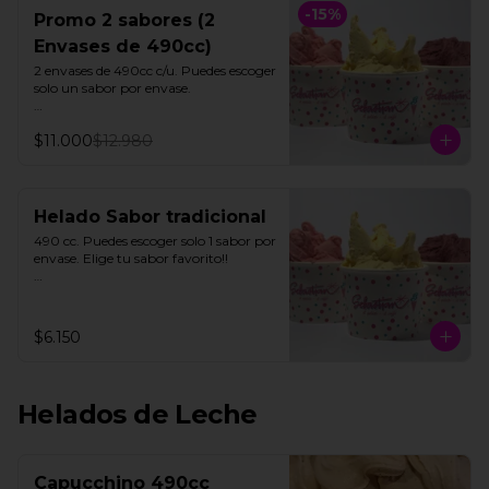
-
15
%
Promo 2 sabores (2
Envases de 490cc)
2 envases de 490cc c/u. Puedes escoger 
solo un sabor por envase.

Todos nuestros helados de fruta 
$11.000
$12.980
"SORBETTO" son aptos para veganos 
y personas con intolerancia a la 
lactosa, a excepción de la lúcuma"
Helado Sabor tradicional
490 cc. Puedes escoger solo 1 sabor por  
envase. Elige tu sabor favorito!!

Todos nuestros helados de fruta 
"SORBETTO" son aptos para veganos 
y personas con intolerancia a la 
$6.150
lactosa, a excepción de la lúcuma"
Helados de Leche
Capucchino 490cc