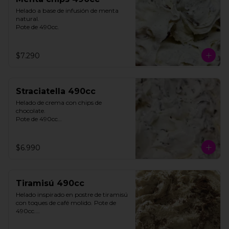
Helado a base de infusión de menta 
natural. 

Pote de 490cc.
$7.290
Straciatella 490cc
Helado de crema con chips de 
chocolate. 

Pote de 490cc

**FOTO REFERENCIAL**
$6.990
Tiramisú 490cc
Helado inspirado en postre de tiramisú 
con toques de café molido. Pote de 
490cc.

Contiene Gluten.
