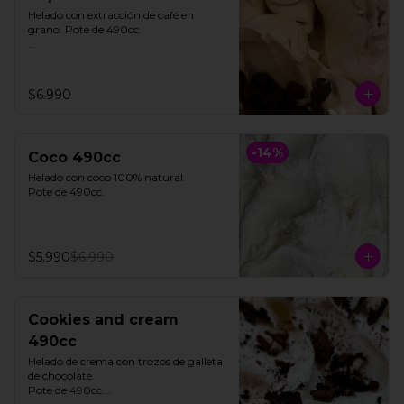
Helado con extracción de café en 
grano. Pote de 490cc.

**FOTO REFERENCIAL**
$6.990
-
14
%
Coco 490cc
Helado con coco 100% natural. 

Pote de 490cc.
$5.990
$6.990
Cookies and cream
490cc
Helado de crema con trozos de galleta 
de chocolate. 

Pote de 490cc.
