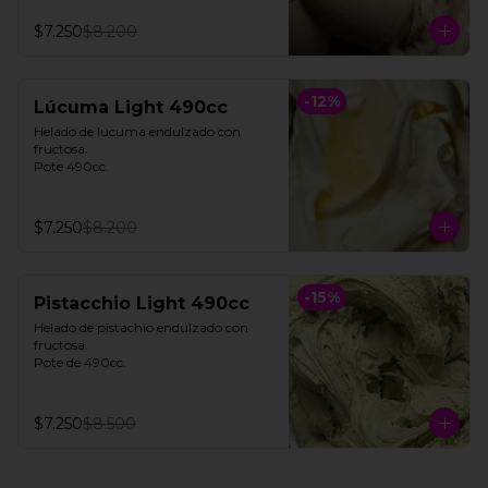
$7.250
$8.200
-
12
%
Lúcuma Light 490cc
Helado de lucuma endulzado con 
fructosa. 

Pote 490cc.
$7.250
$8.200
-
15
%
Pistacchio Light 490cc
Helado de pistachio endulzado con 
fructosa. 

Pote de 490cc.
$7.250
$8.500