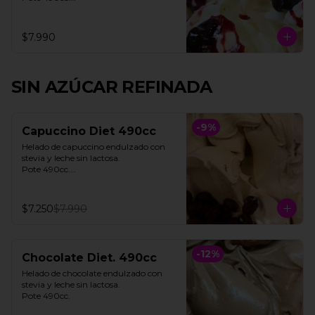
**FOTO REFERENCIAL**
$7.990
SIN AZÚCAR REFINADA
-
9
%
Capuccino Diet 490cc
Helado de capuccino endulzado con 
stevia y leche sin lactosa. 

Pote 490cc.

**Foto referencial**
$7.250
$7.990
-
12
%
Chocolate Diet. 490cc
Helado de chocolate endulzado con 
stevia y leche sin lactosa.

Pote 490cc.