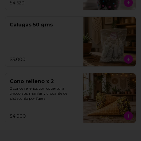
$4.620
15 unidades aproximadamente.
Calugas 50 gms
$3.000
Cono relleno x 2
2 conos rellenos con cobertura 
chocolate, manjar y crocante de 
pistacchio por fuera.
$4.000