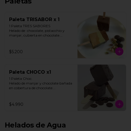
Paletas
Paleta TRISABOR x 1
1 Paleta TRES SABORES

Helado de  chocolate, pistacchio y 
manjar, cubierta en chocolate.

STOCK LIMITADO

$5.200
**FOTO REFERENCIAL**
Paleta CHOCO x1
1 Paleta Choc. 

Helado de manjar y chocolate bañada 
en cobertura de chocolate.

**FOTO REFERENCIAL**
$4.990
Helados de Agua