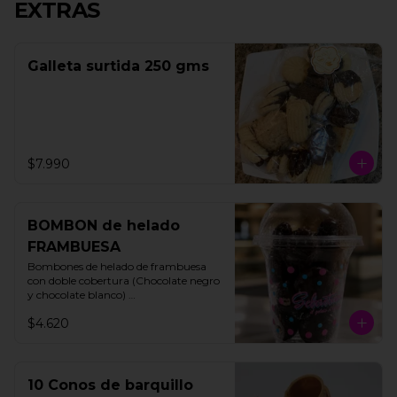
EXTRAS
Galleta surtida 250 gms
$7.990
BOMBON de helado
FRAMBUESA
Bombones de helado de frambuesa 
con doble cobertura (Chocolate negro 
y chocolate blanco) 

200 gms

$4.620
15 unidades aprox
10 Conos de barquillo