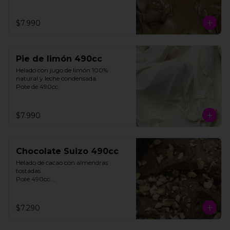
$7.990
Pie de limón 490cc
Helado con jugo de limón 100% 
natural y leche condensada.

Pote de 490cc.
$7.990
Chocolate Suizo 490cc
Helado de cacao con almendras 
tostadas. 

Pote 490cc.

Contiene Gluten.

$7.290
**FOTO REFERENCIAL**