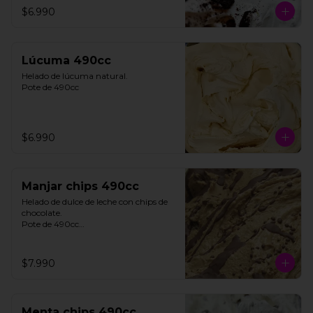
$6.990
**FOTO REFERENCIAL**
Lúcuma 490cc
Helado de lúcuma natural.

Pote de 490cc
$6.990
Manjar chips 490cc
Helado de dulce de leche con chips de 
chocolate. 

Pote de 490cc

**FOTO REFERENCIAL**
$7.990
Menta chips 490cc