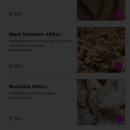
$7.290
Maní Snickers 490cc
Helado de mani natural con toques de 
caramelo y chocolate. 

Pote de 490cc.

**FOTO REFERENCIAL**
$7.990
Nocciola 490cc
Helado de avellana europea. 

Pote de 490cc.
$7.990