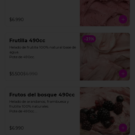
$6.990
-
21
%
Frutilla 490cc
Helado de frutilla 100% natural base de 
agua. 

Pote de 490cc.
$5.500
$6.990
Frutos del bosque 490cc
Helado de arandanos, frambuesa y 
frutilla 100% naturales. 

Pote de 490cc.

**FOTO REFERENCIAL**
$6.990