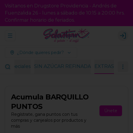
Visítanos en Drugstore Providencia - Andrés de
Fuenzalida 26 - lunes a sábado de 10:15 a 20:00 hrs.
Confirmar horario de feriados.
Abrir menu de navegación
Logi
¿Dónde quieres pedir?
es especiales
SIN AZÚCAR REFINADA
EXTRAS
Acumula
BARQUILLO
PUNTOS
Únete
Regístrate, gana puntos con tus
compras y canjealos por productos y
más