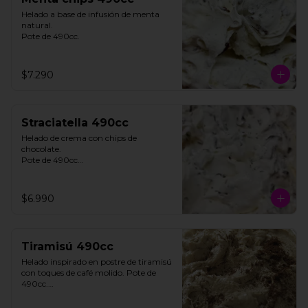
Helado a base de infusión de menta 
natural. 

Pote de 490cc.
$7.290
Straciatella 490cc
Helado de crema con chips de 
chocolate. 

Pote de 490cc

**FOTO REFERENCIAL**
$6.990
Tiramisú 490cc
Helado inspirado en postre de tiramisú 
con toques de café molido. Pote de 
490cc.

Contiene Gluten.
