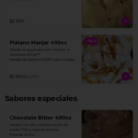
$6.990
-
14
%
Plátano Manjar 490cc
Helado al agua pero con manjar a 
(contiene leche)**

Helado de plátano 100% natural base 
de agua, con toques de manjar 

Pote 490cc.

$5.990
$6.990
**FOTO REFERENCIAL**
Sabores especiales
Chocolate Bitter 490cc
Helado con alta concentración de 
cacao 70% y bajo en azúcar. 

Pote de 490cc.