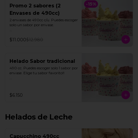
-
15
%
Promo 2 sabores (2
Envases de 490cc)
2 envases de 490cc c/u. Puedes escoger 
solo un sabor por envase.

Todos nuestros helados de fruta 
$11.000
$12.980
"SORBETTO" son aptos para veganos 
y personas con intolerancia a la 
lactosa, a excepción de la lúcuma"
Helado Sabor tradicional
490 cc. Puedes escoger solo 1 sabor por  
envase. Elige tu sabor favorito!!

Todos nuestros helados de fruta 
"SORBETTO" son aptos para veganos 
y personas con intolerancia a la 
$6.150
lactosa, a excepción de la lúcuma"
Helados de Leche
Capucchino 490cc