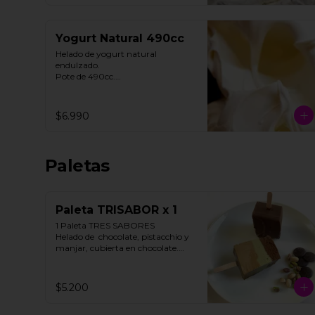
Yogurt Natural 490cc
Helado de yogurt natural 
endulzado.

Pote de 490cc.

Contiene Gluten.
$6.990
Paletas
Paleta TRISABOR x 1
1 Paleta TRES SABORES

Helado de  chocolate, pistacchio y 
manjar, cubierta en chocolate.

STOCK LIMITADO

$5.200
**FOTO REFERENCIAL**