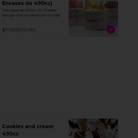
Envases de 490cc)
2 envases de 490cc c/u. Puedes 
escoger solo un sabor por envase.

Todos nuestros helados de fruta 
$11.000
$12.980
"SORBETTO" son aptos para 
veganos y personas con 
intolerancia a la lactosa, a 
excepción de la lúcuma"
Cookies and cream
490cc