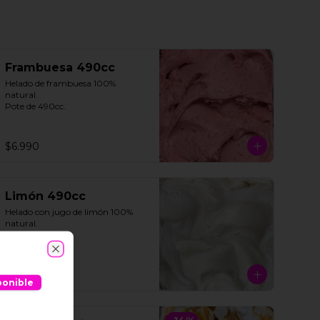
Frambuesa 490cc
Helado de frambuesa 100% 
natural.

Pote de 490cc.
$6.990
Limón 490cc
Helado con jugo de limón 100% 
natural. 

Pote de 490cc.
Close
$6.990
ponible