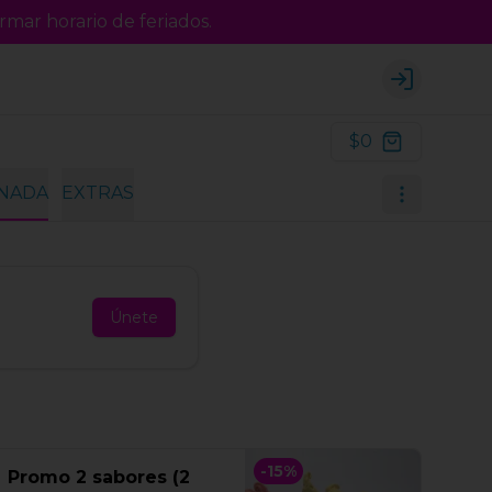
rmar horario de feriados.
Login
$0
INADA
EXTRAS
Únete
-
15
%
Promo 2 sabores (2