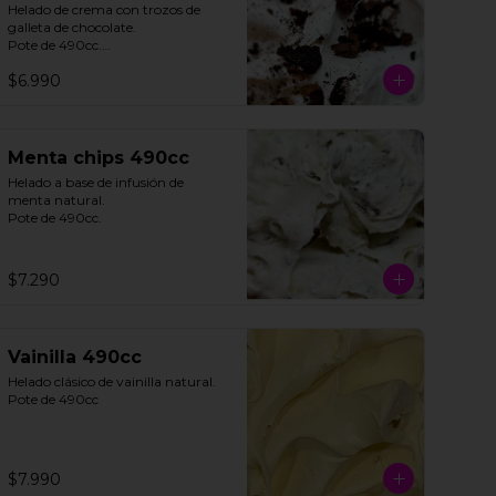
Helado de crema con trozos de 
galleta de chocolate. 

Pote de 490cc.

$6.990
**FOTO REFERENCIAL**
Menta chips 490cc
Helado a base de infusión de 
menta natural. 

Pote de 490cc.
$7.290
Vainilla 490cc
Helado clásico de vainilla natural.

Pote de 490cc
$7.990