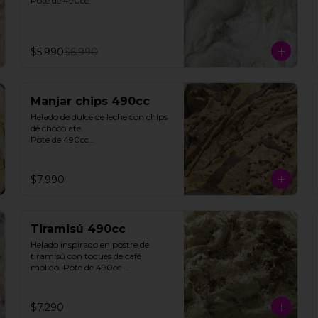
Pote de 490cc.
$5.990
$6.990
Manjar chips 490cc
Helado de dulce de leche con chips 
de chocolate. 

Pote de 490cc

**FOTO REFERENCIAL**
$7.990
Tiramisú 490cc
Helado inspirado en postre de 
tiramisú con toques de café 
molido. Pote de 490cc.

Contiene Gluten.

**FOTO REFERENCIAL**
$7.290