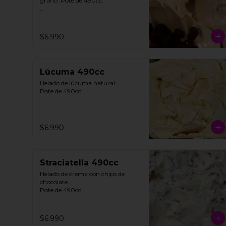
grano. Pote de 490cc.

**FOTO REFERENCIAL**
$6.990
Lúcuma 490cc
Helado de lúcuma natural.

Pote de 490cc
$6.990
Straciatella 490cc
Helado de crema con chips de 
chocolate. 

Pote de 490cc

**FOTO REFERENCIAL**
$6.990