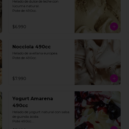
Helado de dulce de leche con 
lúcuma natural. 

Pote de 490cc.
$6.990
Nocciola 490cc
Helado de avellana europea. 

Pote de 490cc.
$7.990
Yogurt Amarena
490cc
Helado de yogurt natural con salsa 
de guinda ácida. 

Pote 490cc.
