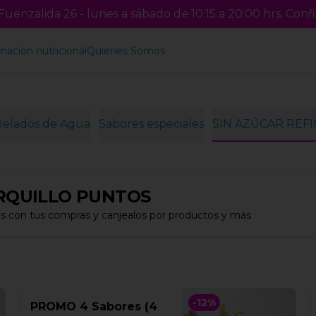
uenzalida 26 - lunes a sábado de 10:15 a 20:00 hrs. Confi
mación nutricional
Quienes Somos
Helados de Agua
Sabores especiales
SIN AZÚCAR REF
RQUILLO PUNTOS
s con tus compras y canjealos por productos y más
-
12
%
PROMO 4 Sabores (4