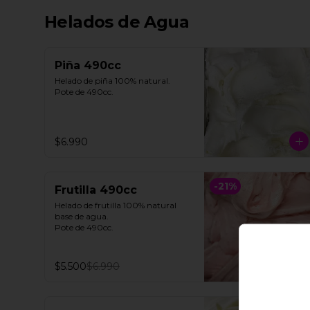
Helados de Agua
Piña 490cc
Helado de piña 100% natural. 

Pote de 490cc.
$6.990
-
21
%
Frutilla 490cc
Helado de frutilla 100% natural 
base de agua. 

Pote de 490cc.
$5.500
$6.990