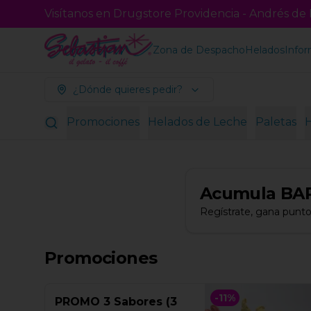
Visítanos en Drugstore Providencia - Andrés de F
Zona de Despacho
Helados
Infor
¿Dónde quieres pedir?
Promociones
Helados de Leche
Paletas
Acumula
BA
Regístrate, gana punto
Promociones
-
11
%
PROMO 3 Sabores (3