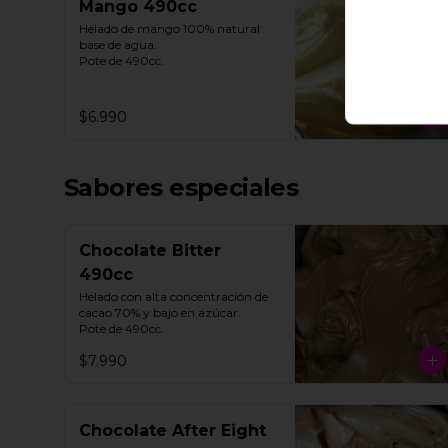
Mango 490cc
Helado de mango 100% natural 
base de agua. 

Pote de 490cc.
$6.990
Sabores especiales
Chocolate Bitter
490cc
Helado con alta concentración de 
cacao 70% y bajo en azúcar. 

Pote de 490cc.
$7.990
Chocolate After Eight