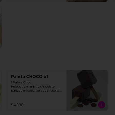
Paleta CHOCO x1
1 Paleta Choc. 

Helado de manjar y chocolate 
bañada en cobertura de chocolate.

**FOTO REFERENCIAL**
$4.990