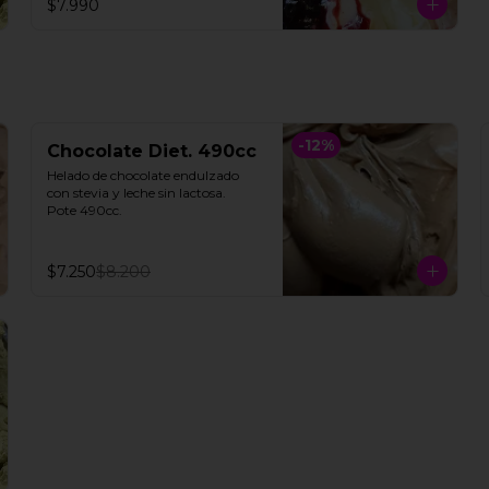
$7.990
**FOTO REFERENCIAL**
-
12
%
Chocolate Diet. 490cc
Helado de chocolate endulzado 
con stevia y leche sin lactosa.

Pote 490cc.
$7.250
$8.200