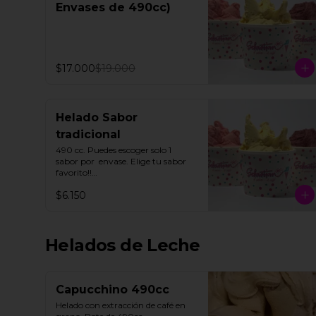
Envases de 490cc)
$17.000
$19.000
Helado Sabor
tradicional
490 cc. Puedes escoger solo 1 
sabor por  envase. Elige tu sabor 
favorito!!

$6.150
Todos nuestros helados de fruta 
"SORBETTO" son aptos para 
veganos y personas con 
intolerancia a la lactosa, a 
Helados de Leche
excepción de la lúcuma"
Capucchino 490cc
Helado con extracción de café en 