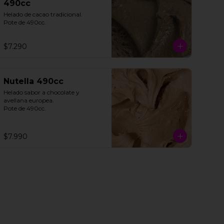
490cc
Helado de cacao tradicional. 

Pote de 490cc.
$7.290
Nutella 490cc
Helado sabor a chocolate y 
avellana europea. 

Pote de 490cc.
$7.990