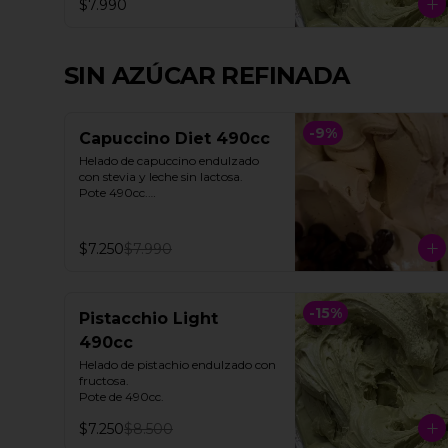
$7.990
SIN AZÚCAR REFINADA
-
9
%
Capuccino Diet 490cc
Helado de capuccino endulzado 
con stevia y leche sin lactosa. 

Pote 490cc.

**Foto referencial**
$7.250
$7.990
-
15
%
Pistacchio Light
490cc
Helado de pistachio endulzado con 
fructosa. 

Pote de 490cc.
$7.250
$8.500