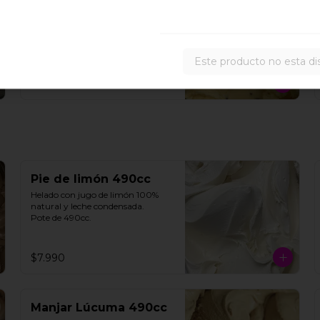
Maracuyá 490cc
Helado de maracuyá 100% 
natural. Pote de 490cc.
Este producto no esta di
$6.990
Pie de limón 490cc
Helado con jugo de limón 100% 
natural y leche condensada.

Pote de 490cc.
$7.990
Manjar Lúcuma 490cc