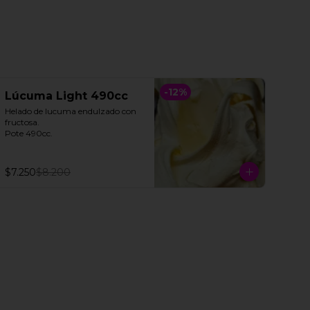
-
12
%
Lúcuma Light 490cc
Helado de lucuma endulzado con 
fructosa. 

Pote 490cc.
$7.250
$8.200