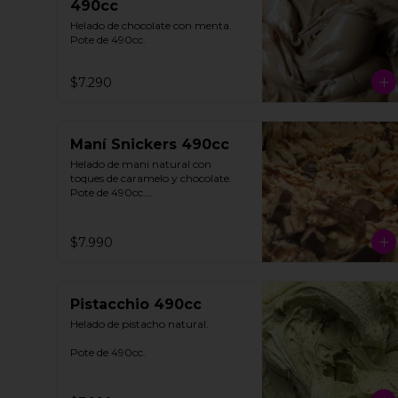
490cc
Helado de chocolate con menta. 

Pote de 490cc.
$7.290
Maní Snickers 490cc
Helado de mani natural con 
toques de caramelo y chocolate. 

Pote de 490cc.

**FOTO REFERENCIAL**
$7.990
Pistacchio 490cc
Helado de pistacho natural. 

Pote de 490cc.