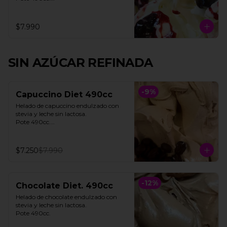
**FOTO REFERENCIAL**
$7.990
SIN AZÚCAR REFINADA
-
9
%
Capuccino Diet 490cc
Helado de capuccino endulzado con 
stevia y leche sin lactosa. 

Pote 490cc.

**Foto referencial**
$7.250
$7.990
-
12
%
Chocolate Diet. 490cc
Helado de chocolate endulzado con 
stevia y leche sin lactosa.

Pote 490cc.