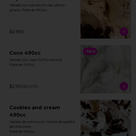
Helado con extracción de café en 
grano. Pote de 490cc.

**FOTO REFERENCIAL**
$6.990
-
14
%
Coco 490cc
Helado con coco 100% natural. 

Pote de 490cc.
$5.990
$6.990
Cookies and cream
490cc
Helado de crema con trozos de galleta 
de chocolate. 

Pote de 490cc.
