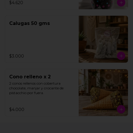
$4.620
15 unidades aproximadamente.
Calugas 50 gms
$3.000
Cono relleno x 2
2 conos rellenos con cobertura 
chocolate, manjar y crocante de 
pistacchio por fuera.
$4.000