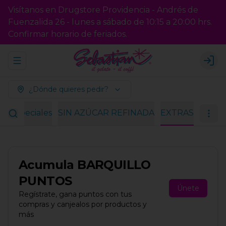
Visítanos en Drugstore Providencia - Andrés de
Fuenzalida 26 - lunes a sábado de 10:15 a 20:00 hrs.
Confirmar horario de feriados.
Abrir menu de navegación
Logi
¿Dónde quieres pedir?
es especiales
SIN AZÚCAR REFINADA
EXTRAS
Acumula
BARQUILLO
PUNTOS
Únete
Regístrate, gana puntos con tus
compras y canjealos por productos y
más