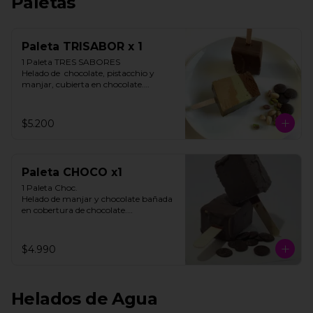
Paletas
Paleta TRISABOR x 1
1 Paleta TRES SABORES

Helado de  chocolate, pistacchio y 
manjar, cubierta en chocolate.

STOCK LIMITADO

$5.200
**FOTO REFERENCIAL**
Paleta CHOCO x1
1 Paleta Choc. 

Helado de manjar y chocolate bañada 
en cobertura de chocolate.

**FOTO REFERENCIAL**
$4.990
Helados de Agua