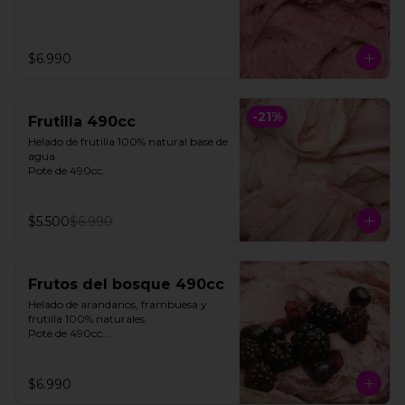
$6.990
-
21
%
Frutilla 490cc
Helado de frutilla 100% natural base de 
agua. 

Pote de 490cc.
$5.500
$6.990
Frutos del bosque 490cc
Helado de arandanos, frambuesa y 
frutilla 100% naturales. 

Pote de 490cc.

**FOTO REFERENCIAL**
$6.990