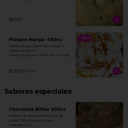
$6.990
-
14
%
Plátano Manjar 490cc
Helado al agua pero con manjar a 
(contiene leche)**

Helado de plátano 100% natural base 
de agua, con toques de manjar 

Pote 490cc.

$5.990
$6.990
**FOTO REFERENCIAL**
Sabores especiales
Chocolate Bitter 490cc
Helado con alta concentración de 
cacao 70% y bajo en azúcar. 

Pote de 490cc.