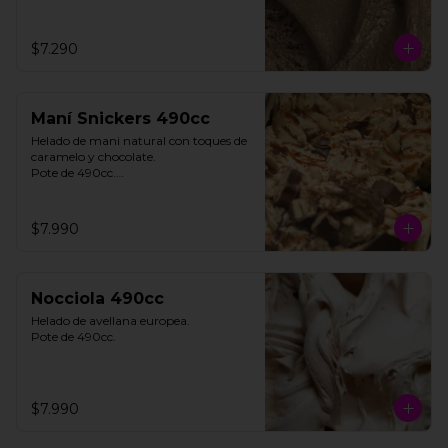
$7.290
Maní Snickers 490cc
Helado de mani natural con toques de 
caramelo y chocolate. 

Pote de 490cc.

**FOTO REFERENCIAL**
$7.990
Nocciola 490cc
Helado de avellana europea. 

Pote de 490cc.
$7.990