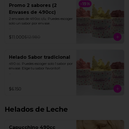
-
15
%
Promo 2 sabores (2
Envases de 490cc)
2 envases de 490cc c/u. Puedes escoger 
solo un sabor por envase.

Todos nuestros helados de fruta 
$11.000
$12.980
"SORBETTO" son aptos para veganos 
y personas con intolerancia a la 
lactosa, a excepción de la lúcuma"
Helado Sabor tradicional
490 cc. Puedes escoger solo 1 sabor por  
envase. Elige tu sabor favorito!!

Todos nuestros helados de fruta 
"SORBETTO" son aptos para veganos 
y personas con intolerancia a la 
$6.150
lactosa, a excepción de la lúcuma"
Helados de Leche
Capucchino 490cc