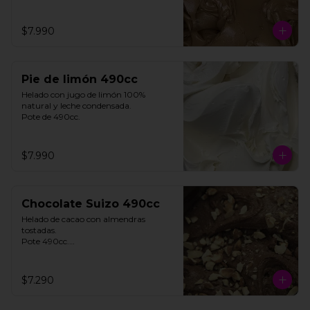
$7.990
Pie de limón 490cc
Helado con jugo de limón 100% 
natural y leche condensada.

Pote de 490cc.
$7.990
Chocolate Suizo 490cc
Helado de cacao con almendras 
tostadas. 

Pote 490cc.

Contiene Gluten.

$7.290
**FOTO REFERENCIAL**