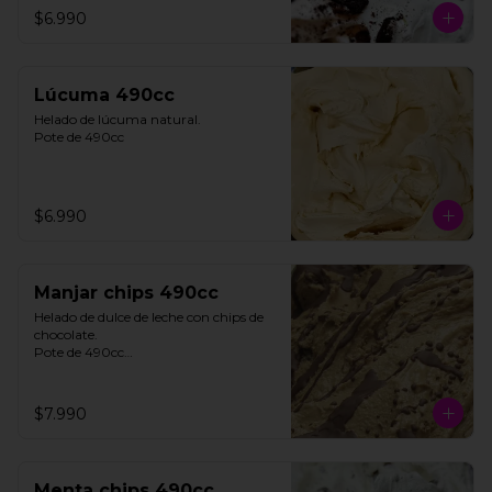
$6.990
**FOTO REFERENCIAL**
Lúcuma 490cc
Helado de lúcuma natural.

Pote de 490cc
$6.990
Manjar chips 490cc
Helado de dulce de leche con chips de 
chocolate. 

Pote de 490cc

**FOTO REFERENCIAL**
$7.990
Menta chips 490cc