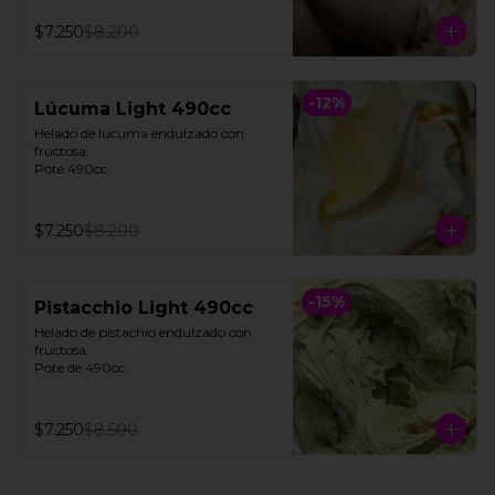
$7.250
$8.200
-
12
%
Lúcuma Light 490cc
Helado de lucuma endulzado con 
fructosa. 

Pote 490cc.
$7.250
$8.200
-
15
%
Pistacchio Light 490cc
Helado de pistachio endulzado con 
fructosa. 

Pote de 490cc.
$7.250
$8.500