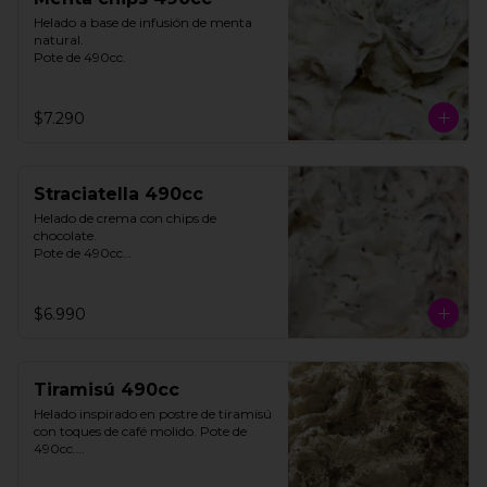
Helado a base de infusión de menta 
natural. 

Pote de 490cc.
$7.290
Straciatella 490cc
Helado de crema con chips de 
chocolate. 

Pote de 490cc

**FOTO REFERENCIAL**
$6.990
Tiramisú 490cc
Helado inspirado en postre de tiramisú 
con toques de café molido. Pote de 
490cc.

Contiene Gluten.
