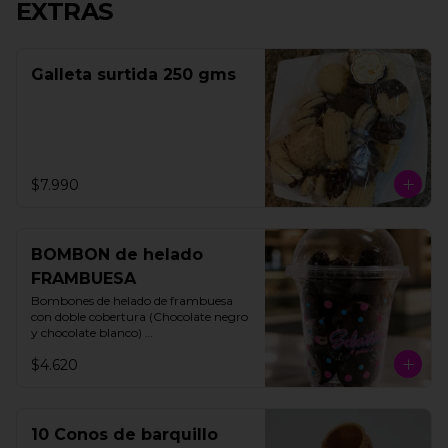
EXTRAS
Galleta surtida 250 gms
$7.990
BOMBON de helado
FRAMBUESA
Bombones de helado de frambuesa 
con doble cobertura (Chocolate negro 
y chocolate blanco) 

200 gms

$4.620
15 unidades aprox
10 Conos de barquillo