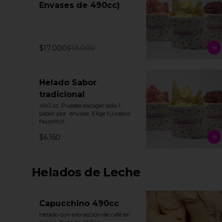
Envases de 490cc)
$17.000
$19.000
Helado Sabor
tradicional
490 cc. Puedes escoger solo 1 
sabor por  envase. Elige tu sabor 
favorito!!

$6.150
Todos nuestros helados de fruta 
"SORBETTO" son aptos para 
veganos y personas con 
intolerancia a la lactosa, a 
Helados de Leche
excepción de la lúcuma"
Capucchino 490cc
Helado con extracción de café en 