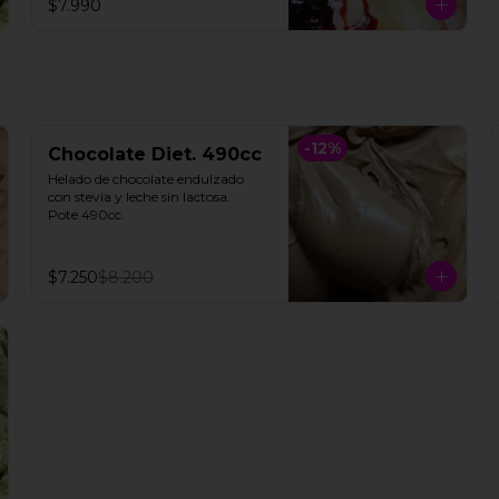
$7.990
**FOTO REFERENCIAL**
-
12
%
Chocolate Diet. 490cc
Helado de chocolate endulzado 
con stevia y leche sin lactosa.

Pote 490cc.
$7.250
$8.200