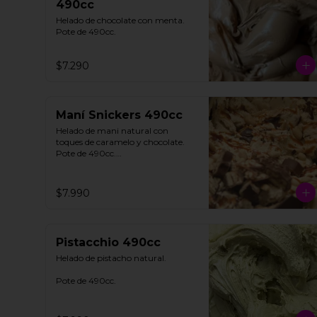
490cc
Helado de chocolate con menta. 

Pote de 490cc.
$7.290
Maní Snickers 490cc
Helado de mani natural con 
toques de caramelo y chocolate. 

Pote de 490cc.

**FOTO REFERENCIAL**
$7.990
Pistacchio 490cc
Helado de pistacho natural. 

Pote de 490cc.