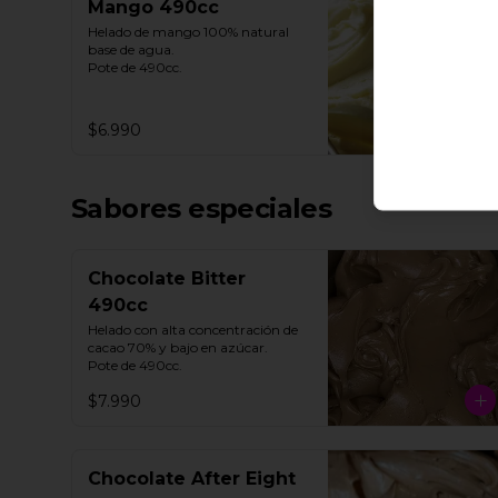
Mango 490cc
Helado de mango 100% natural 
base de agua. 

Pote de 490cc.
$6.990
Sabores especiales
Chocolate Bitter
490cc
Helado con alta concentración de 
cacao 70% y bajo en azúcar. 

Pote de 490cc.
$7.990
Chocolate After Eight