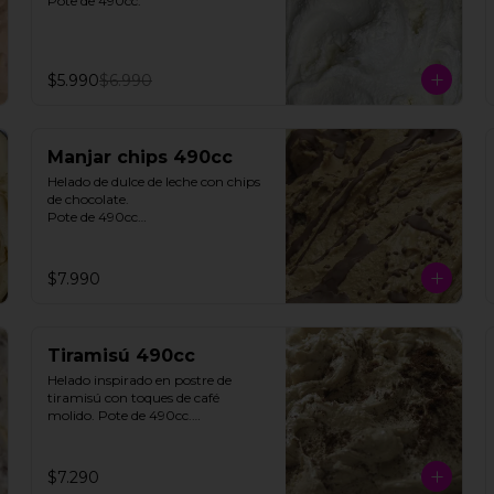
Pote de 490cc.
$5.990
$6.990
Manjar chips 490cc
Helado de dulce de leche con chips 
de chocolate. 

Pote de 490cc

**FOTO REFERENCIAL**
$7.990
Tiramisú 490cc
Helado inspirado en postre de 
tiramisú con toques de café 
molido. Pote de 490cc.

Contiene Gluten.

**FOTO REFERENCIAL**
$7.290