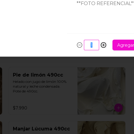
Maracuyá 490cc
**FOTO REFERENCIAL*
Helado de maracuyá 100% 
natural. Pote de 490cc.
$6.990
Agrega
Pie de limón 490cc
Helado con jugo de limón 100% 
natural y leche condensada.

Pote de 490cc.
$7.990
Manjar Lúcuma 490cc