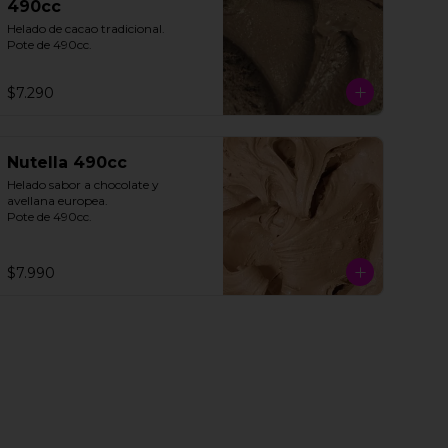
490cc
Helado de cacao tradicional. 

Pote de 490cc.
$7.290
Nutella 490cc
Helado sabor a chocolate y 
avellana europea. 

Pote de 490cc.
$7.990