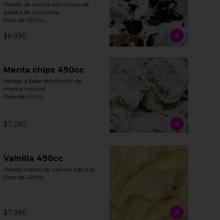
Helado de crema con trozos de 
galleta de chocolate. 

Pote de 490cc.

$6.990
**FOTO REFERENCIAL**
Menta chips 490cc
Helado a base de infusión de 
menta natural. 

Pote de 490cc.
$7.290
Vainilla 490cc
Helado clásico de vainilla natural.

Pote de 490cc
$7.990