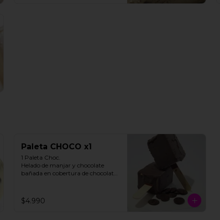
Paleta CHOCO x1
1 Paleta Choc. 

Helado de manjar y chocolate 
bañada en cobertura de chocolate.

**FOTO REFERENCIAL**
$4.990