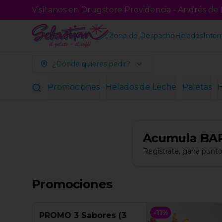
Visítanos en Drugstore Providencia - Andrés de F
Zona de Despacho
Helados
Infor
¿Dónde quieres pedir?
Promociones
Helados de Leche
Paletas
Acumula
BA
Regístrate, gana punto
Promociones
-
11
%
PROMO 3 Sabores (3