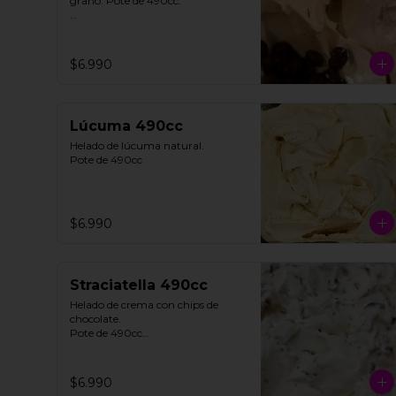
grano. Pote de 490cc.

**FOTO REFERENCIAL**
$6.990
Lúcuma 490cc
Helado de lúcuma natural.

Pote de 490cc
$6.990
Straciatella 490cc
Helado de crema con chips de 
chocolate. 

Pote de 490cc

**FOTO REFERENCIAL**
$6.990