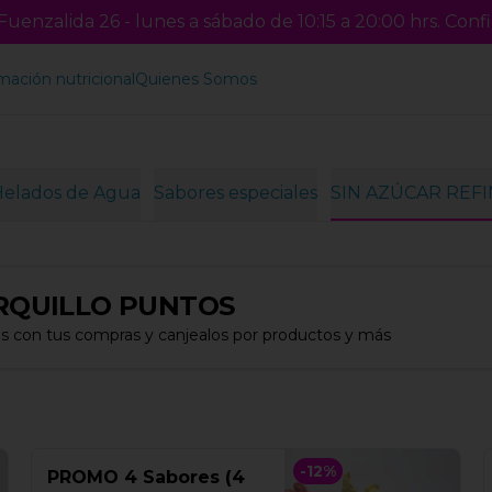
uenzalida 26 - lunes a sábado de 10:15 a 20:00 hrs. Confi
mación nutricional
Quienes Somos
Helados de Agua
Sabores especiales
SIN AZÚCAR REF
RQUILLO PUNTOS
s con tus compras y canjealos por productos y más
-
12
%
PROMO 4 Sabores (4