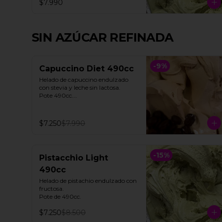
$7.990
SIN AZÚCAR REFINADA
-
9
%
Capuccino Diet 490cc
Helado de capuccino endulzado 
con stevia y leche sin lactosa. 

Pote 490cc.

**Foto referencial**
$7.250
$7.990
-
15
%
Pistacchio Light
490cc
Helado de pistachio endulzado con 
fructosa. 

Pote de 490cc.
$7.250
$8.500