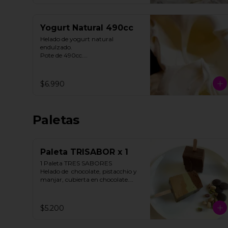
Yogurt Natural 490cc
Helado de yogurt natural 
endulzado.

Pote de 490cc.

Contiene Gluten.
$6.990
Paletas
Paleta TRISABOR x 1
1 Paleta TRES SABORES

Helado de  chocolate, pistacchio y 
manjar, cubierta en chocolate.

STOCK LIMITADO

$5.200
**FOTO REFERENCIAL**