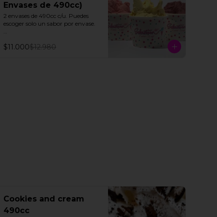
Envases de 490cc)
2 envases de 490cc c/u. Puedes 
escoger solo un sabor por envase.

Todos nuestros helados de fruta 
$11.000
$12.980
"SORBETTO" son aptos para 
veganos y personas con 
intolerancia a la lactosa, a 
excepción de la lúcuma"
Cookies and cream
490cc