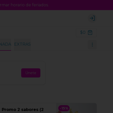
rmar horario de feriados.
Login
$0
INADA
EXTRAS
Únete
-
15
%
Promo 2 sabores (2