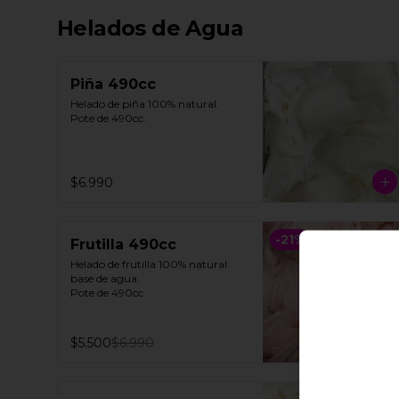
Helados de Agua
Piña 490cc
Helado de piña 100% natural. 

Pote de 490cc.
$6.990
-
21
%
Frutilla 490cc
Helado de frutilla 100% natural 
base de agua. 

Pote de 490cc.
$5.500
$6.990