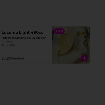
-
12
%
Lúcuma Light 490cc
Helado de lucuma endulzado con 
fructosa. 

Pote 490cc.
$7.250
$8.200