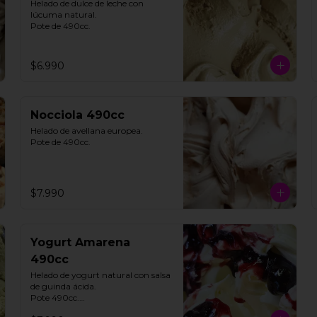
Helado de dulce de leche con 
lúcuma natural. 

Pote de 490cc.
$6.990
Nocciola 490cc
Helado de avellana europea. 

Pote de 490cc.
$7.990
Yogurt Amarena
490cc
Helado de yogurt natural con salsa 
de guinda ácida. 

Pote 490cc.
