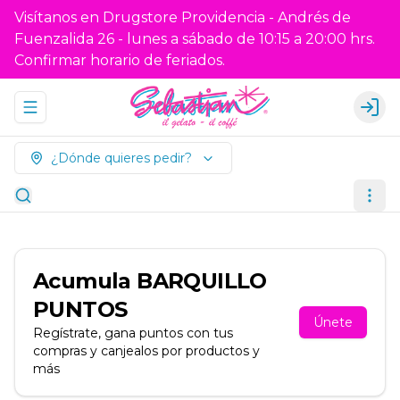
Visítanos en Drugstore Providencia - Andrés de
Fuenzalida 26 - lunes a sábado de 10:15 a 20:00 hrs.
Confirmar horario de feriados.
Abrir menu de navegación
Logi
¿Dónde quieres pedir?
Acumula
BARQUILLO
PUNTOS
Únete
Regístrate, gana puntos con tus
compras y canjealos por productos y
más