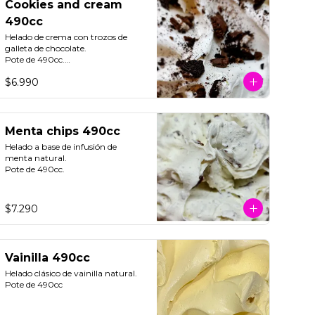
Cookies and cream
490cc
Helado de crema con trozos de 
galleta de chocolate. 

Pote de 490cc.

$6.990
**FOTO REFERENCIAL**
Menta chips 490cc
Helado a base de infusión de 
menta natural. 

Pote de 490cc.
$7.290
Vainilla 490cc
Helado clásico de vainilla natural.

Pote de 490cc