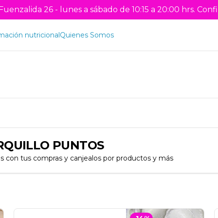
uenzalida 26 - lunes a sábado de 10:15 a 20:00 hrs. Confi
mación nutricional
Quienes Somos
RQUILLO PUNTOS
s con tus compras y canjealos por productos y más