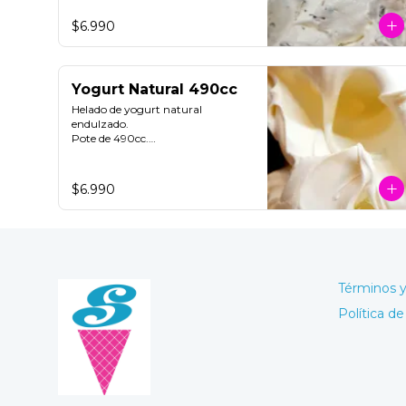
**FOTO REFERENCIAL**
$6.990
Yogurt Natural 490cc
Helado de yogurt natural 
endulzado.

Pote de 490cc.

Contiene Gluten.
$6.990
Términos y
Política de