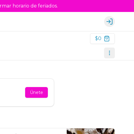
rmar horario de feriados.
Login
$0
Únete