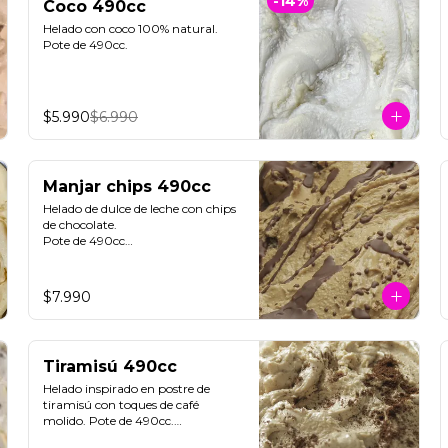
-
14
%
Coco 490cc
Helado con coco 100% natural. 

Pote de 490cc.
$5.990
$6.990
Manjar chips 490cc
Helado de dulce de leche con chips 
de chocolate. 

Pote de 490cc

**FOTO REFERENCIAL**
$7.990
Tiramisú 490cc
Helado inspirado en postre de 
tiramisú con toques de café 
molido. Pote de 490cc.

Contiene Gluten.
