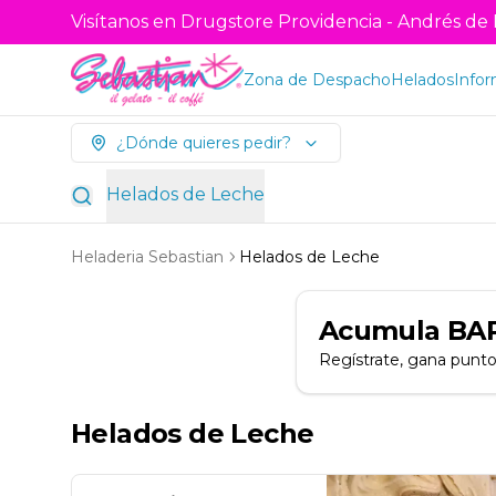
Visítanos en Drugstore Providencia - Andrés de F
Zona de Despacho
Helados
Infor
¿Dónde quieres pedir?
Helados de Leche
Heladeria Sebastian
Helados de Leche
Acumula
BA
Regístrate, gana punto
Helados de Leche