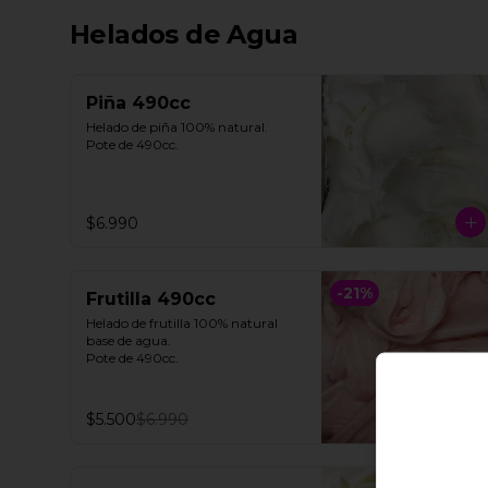
Helados de Agua
Piña 490cc
Helado de piña 100% natural. 

Pote de 490cc.
$6.990
-
21
%
Frutilla 490cc
Helado de frutilla 100% natural 
base de agua. 

Pote de 490cc.
$5.500
$6.990