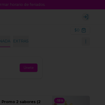
rmar horario de feriados.
Login
$0
INADA
EXTRAS
Únete
-
15
%
Promo 2 sabores (2