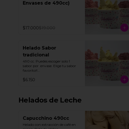
Envases de 490cc)
$17.000
$19.000
Helado Sabor
tradicional
490 cc. Puedes escoger solo 1 
sabor por  envase. Elige tu sabor 
favorito!!

$6.150
Todos nuestros helados de fruta 
"SORBETTO" son aptos para 
veganos y personas con 
intolerancia a la lactosa, a 
Helados de Leche
excepción de la lúcuma"
Capucchino 490cc
Helado con extracción de café en 