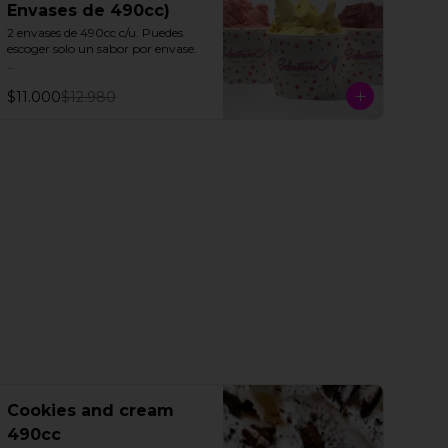
Envases de 490cc)
2 envases de 490cc c/u. Puedes 
escoger solo un sabor por envase.

Todos nuestros helados de fruta 
$11.000
$12.980
"SORBETTO" son aptos para 
veganos y personas con 
intolerancia a la lactosa, a 
excepción de la lúcuma"
Cookies and cream
490cc