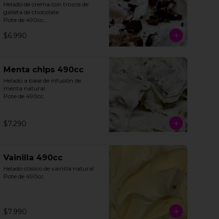
Helado de crema con trozos de 
galleta de chocolate. 

Pote de 490cc.

$6.990
**FOTO REFERENCIAL**
Menta chips 490cc
Helado a base de infusión de 
menta natural. 

Pote de 490cc.
$7.290
Vainilla 490cc
Helado clásico de vainilla natural.

Pote de 490cc
$7.990