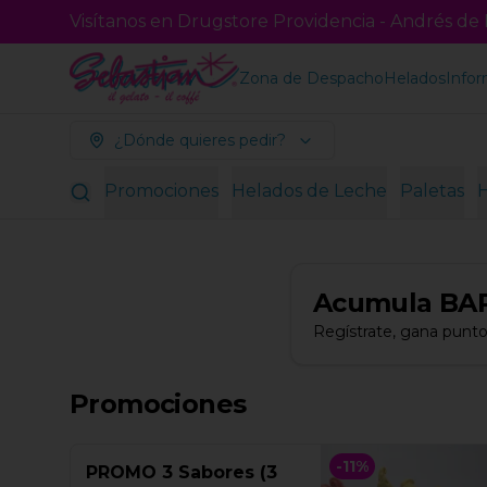
Visítanos en Drugstore Providencia - Andrés de F
Zona de Despacho
Helados
Infor
¿Dónde quieres pedir?
Promociones
Helados de Leche
Paletas
Acumula
BA
Regístrate, gana punto
Promociones
-
11
%
PROMO 3 Sabores (3