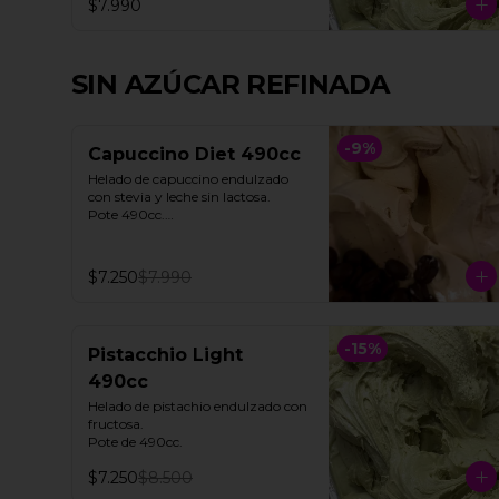
$7.990
SIN AZÚCAR REFINADA
-
9
%
Capuccino Diet 490cc
Helado de capuccino endulzado 
con stevia y leche sin lactosa. 

Pote 490cc.

**Foto referencial**
$7.250
$7.990
-
15
%
Pistacchio Light
490cc
Helado de pistachio endulzado con 
fructosa. 

Pote de 490cc.
$7.250
$8.500