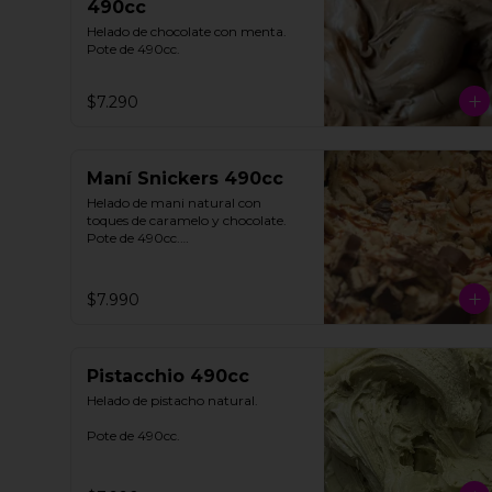
490cc
Helado de chocolate con menta. 

Pote de 490cc.
$7.290
Maní Snickers 490cc
Helado de mani natural con 
toques de caramelo y chocolate. 

Pote de 490cc.

**FOTO REFERENCIAL**
$7.990
Pistacchio 490cc
Helado de pistacho natural. 

Pote de 490cc.