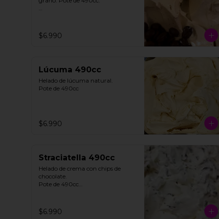
grano. Pote de 490cc.

**FOTO REFERENCIAL**
$6.990
Lúcuma 490cc
Helado de lúcuma natural.

Pote de 490cc
$6.990
Straciatella 490cc
Helado de crema con chips de 
chocolate. 

Pote de 490cc

**FOTO REFERENCIAL**
$6.990