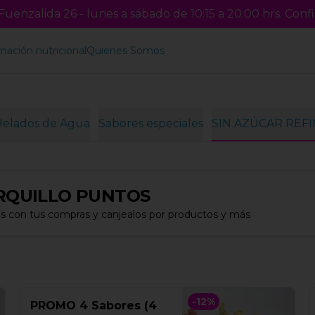
uenzalida 26 - lunes a sábado de 10:15 a 20:00 hrs. Confi
mación nutricional
Quienes Somos
Helados de Agua
Sabores especiales
SIN AZÚCAR REF
RQUILLO PUNTOS
s con tus compras y canjealos por productos y más
-
12
%
PROMO 4 Sabores (4