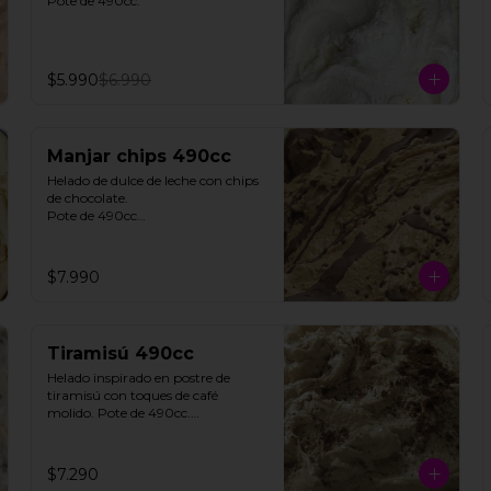
Pote de 490cc.
$5.990
$6.990
Manjar chips 490cc
Helado de dulce de leche con chips 
de chocolate. 

Pote de 490cc

**FOTO REFERENCIAL**
$7.990
Tiramisú 490cc
Helado inspirado en postre de 
tiramisú con toques de café 
molido. Pote de 490cc.

Contiene Gluten.

**FOTO REFERENCIAL**
$7.290