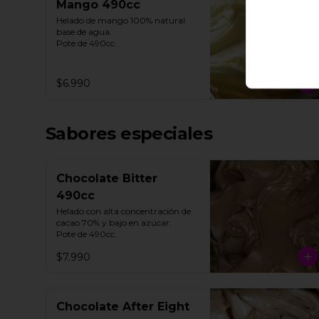
Mango 490cc
Helado de mango 100% natural 
base de agua. 

Pote de 490cc.
$6.990
Sabores especiales
Chocolate Bitter
490cc
Helado con alta concentración de 
cacao 70% y bajo en azúcar. 

Pote de 490cc.
$7.990
Chocolate After Eight