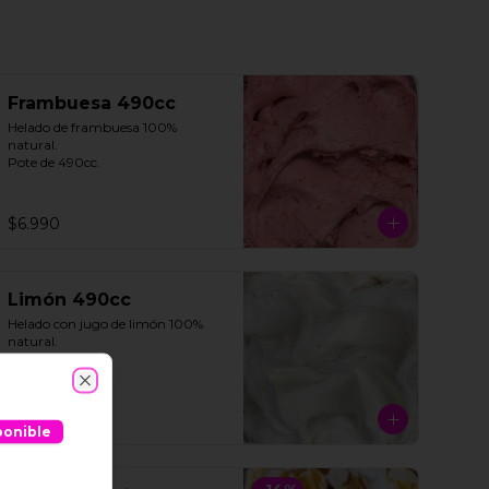
Frambuesa 490cc
Helado de frambuesa 100% 
natural.

Pote de 490cc.
$6.990
Limón 490cc
Helado con jugo de limón 100% 
natural. 

Pote de 490cc.
Close
$6.990
ponible