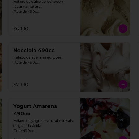
Helado de dulce de leche con 
lúcuma natural. 

Pote de 490cc.
$6.990
Nocciola 490cc
Helado de avellana europea. 

Pote de 490cc.
$7.990
Yogurt Amarena
490cc
Helado de yogurt natural con salsa 
de guinda ácida. 

Pote 490cc.
