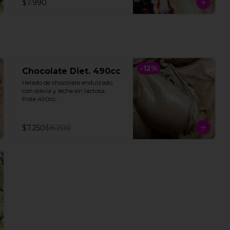
$7.990
**FOTO REFERENCIAL**
-
12
%
Chocolate Diet. 490cc
Helado de chocolate endulzado 
con stevia y leche sin lactosa.

Pote 490cc.
$7.250
$8.200