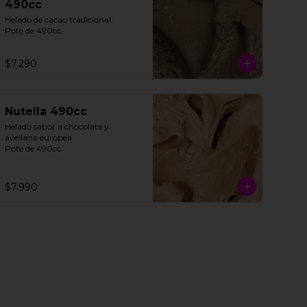
490cc
Helado de cacao tradicional. 

Pote de 490cc.
$7.290
Nutella 490cc
Helado sabor a chocolate y 
avellana europea. 

Pote de 490cc.
$7.990