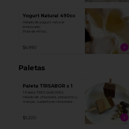
Yogurt Natural 490cc
Helado de yogurt natural 
endulzado.

Pote de 490cc.

Contiene Gluten.
$6.990
Paletas
Paleta TRISABOR x 1
1 Paleta TRES SABORES

Helado de  chocolate, pistacchio y 
manjar, cubierta en chocolate.

STOCK LIMITADO

$5.200
**FOTO REFERENCIAL**