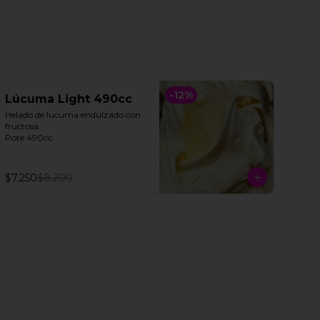
-
12
%
Lúcuma Light 490cc
Helado de lucuma endulzado con 
fructosa. 

Pote 490cc.
$7.250
$8.200