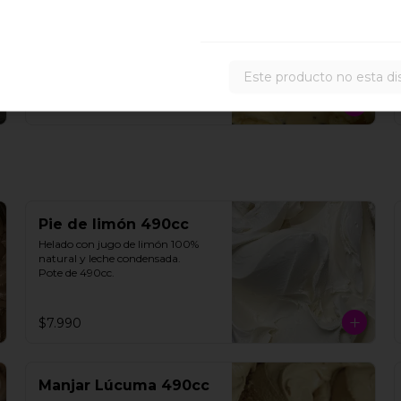
Maracuyá 490cc
Helado de maracuyá 100% 
natural. Pote de 490cc.
Este producto no esta di
$6.990
Pie de limón 490cc
Helado con jugo de limón 100% 
natural y leche condensada.

Pote de 490cc.
$7.990
Manjar Lúcuma 490cc