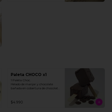
Paleta CHOCO x1
1 Paleta Choc. 

Helado de manjar y chocolate 
bañada en cobertura de chocolate.

**FOTO REFERENCIAL**
$4.990