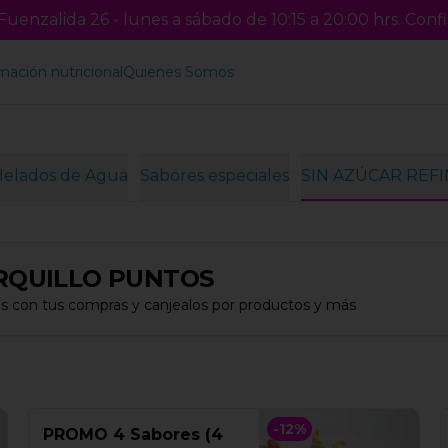
uenzalida 26 - lunes a sábado de 10:15 a 20:00 hrs. Confi
mación nutricional
Quienes Somos
Helados de Agua
Sabores especiales
SIN AZÚCAR REF
RQUILLO PUNTOS
s con tus compras y canjealos por productos y más
-
12
%
PROMO 4 Sabores (4