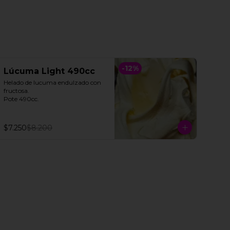
-
12
%
Lúcuma Light 490cc
Helado de lucuma endulzado con 
fructosa. 

Pote 490cc.
$7.250
$8.200