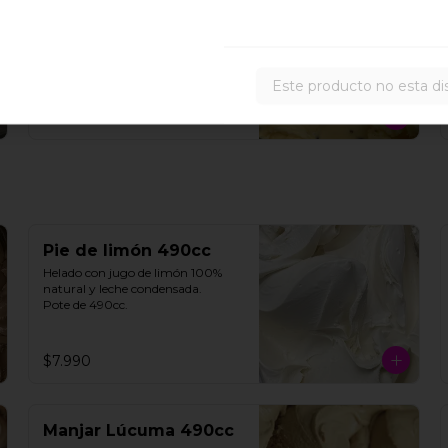
Maracuyá 490cc
Helado de maracuyá 100% 
natural. Pote de 490cc.
Este producto no esta di
$6.990
Pie de limón 490cc
Helado con jugo de limón 100% 
natural y leche condensada.

Pote de 490cc.
$7.990
Manjar Lúcuma 490cc