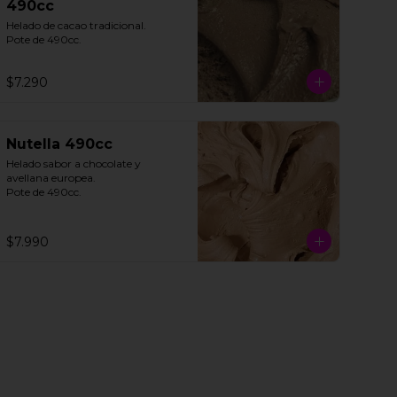
490cc
Helado de cacao tradicional. 

Pote de 490cc.
$7.290
Nutella 490cc
Helado sabor a chocolate y 
avellana europea. 

Pote de 490cc.
$7.990