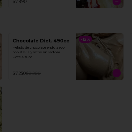
$7.990
**FOTO REFERENCIAL**
-
12
%
Chocolate Diet. 490cc
Helado de chocolate endulzado 
con stevia y leche sin lactosa.

Pote 490cc.
$7.250
$8.200