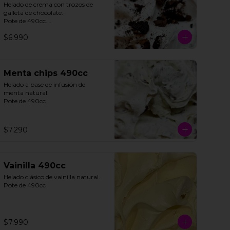
Helado de crema con trozos de 
galleta de chocolate. 

Pote de 490cc.

$6.990
**FOTO REFERENCIAL**
Menta chips 490cc
Helado a base de infusión de 
menta natural. 

Pote de 490cc.
$7.290
Vainilla 490cc
Helado clásico de vainilla natural.

Pote de 490cc
$7.990