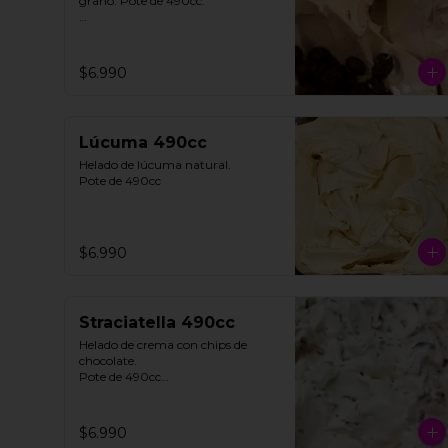
grano. Pote de 490cc.

**FOTO REFERENCIAL**
$6.990
Lúcuma 490cc
Helado de lúcuma natural.

Pote de 490cc
$6.990
Straciatella 490cc
Helado de crema con chips de 
chocolate. 

Pote de 490cc

**FOTO REFERENCIAL**
$6.990