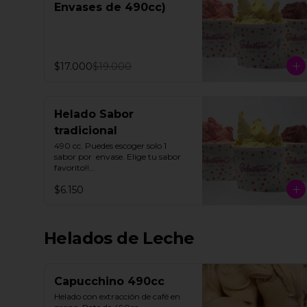
Envases de 490cc)
$17.000
$19.000
Helado Sabor
tradicional
490 cc. Puedes escoger solo 1 
sabor por  envase. Elige tu sabor 
favorito!!

$6.150
Todos nuestros helados de fruta 
"SORBETTO" son aptos para 
veganos y personas con 
intolerancia a la lactosa, a 
Helados de Leche
excepción de la lúcuma"
Capucchino 490cc
Helado con extracción de café en 