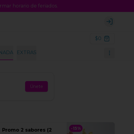
rmar horario de feriados.
Login
$0
INADA
EXTRAS
Únete
-
15
%
Promo 2 sabores (2