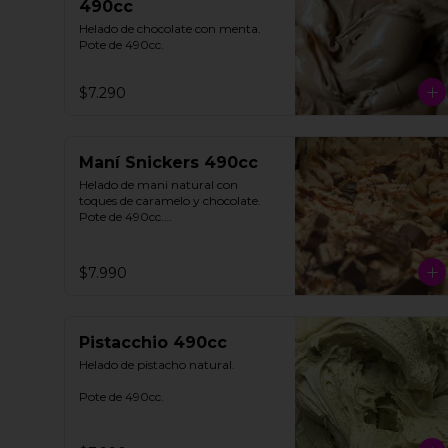
490cc
Helado de chocolate con menta. 

Pote de 490cc.
$7.290
Maní Snickers 490cc
Helado de mani natural con 
toques de caramelo y chocolate. 

Pote de 490cc.

**FOTO REFERENCIAL**
$7.990
Pistacchio 490cc
Helado de pistacho natural. 

Pote de 490cc.