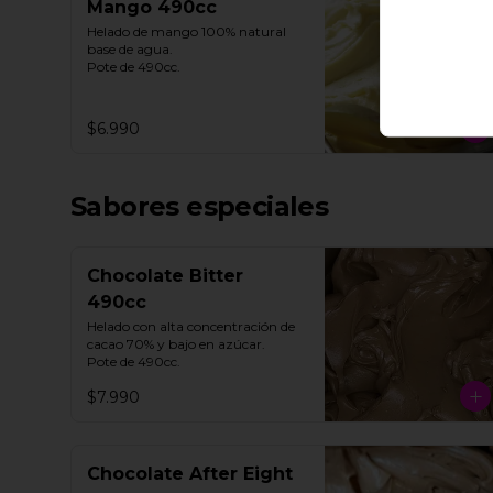
Mango 490cc
Helado de mango 100% natural 
base de agua. 

Pote de 490cc.
$6.990
Sabores especiales
Chocolate Bitter
490cc
Helado con alta concentración de 
cacao 70% y bajo en azúcar. 

Pote de 490cc.
$7.990
Chocolate After Eight