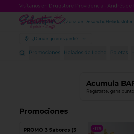
Visítanos en Drugstore Providencia - Andrés de F
Zona de Despacho
Helados
Infor
¿Dónde quieres pedir?
Promociones
Helados de Leche
Paletas
Acumula
BA
Regístrate, gana punto
Promociones
-
11
%
PROMO 3 Sabores (3