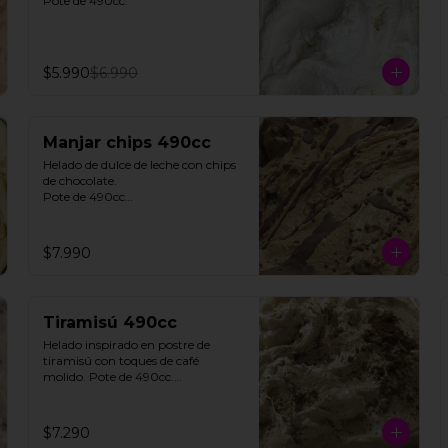
Pote de 490cc.
$5.990
$6.990
Manjar chips 490cc
Helado de dulce de leche con chips 
de chocolate. 

Pote de 490cc

**FOTO REFERENCIAL**
$7.990
Tiramisú 490cc
Helado inspirado en postre de 
tiramisú con toques de café 
molido. Pote de 490cc.

Contiene Gluten.

**FOTO REFERENCIAL**
$7.290