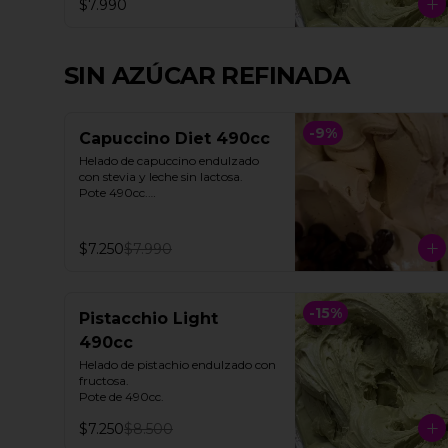
$7.990
SIN AZÚCAR REFINADA
-
9
%
Capuccino Diet 490cc
Helado de capuccino endulzado 
con stevia y leche sin lactosa. 

Pote 490cc.

**Foto referencial**
$7.250
$7.990
-
15
%
Pistacchio Light
490cc
Helado de pistachio endulzado con 
fructosa. 

Pote de 490cc.
$7.250
$8.500