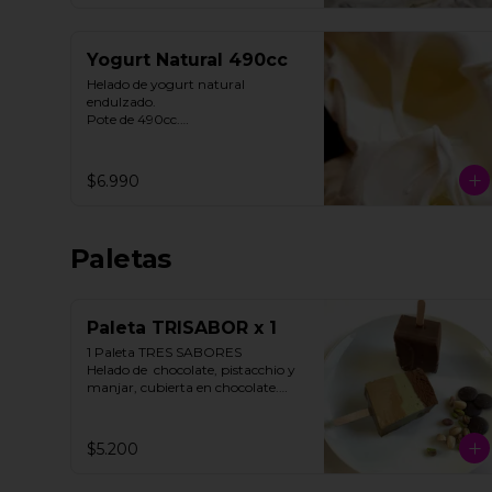
Yogurt Natural 490cc
Helado de yogurt natural 
endulzado.

Pote de 490cc.

Contiene Gluten.
$6.990
Paletas
Paleta TRISABOR x 1
1 Paleta TRES SABORES

Helado de  chocolate, pistacchio y 
manjar, cubierta en chocolate.

STOCK LIMITADO

$5.200
**FOTO REFERENCIAL**