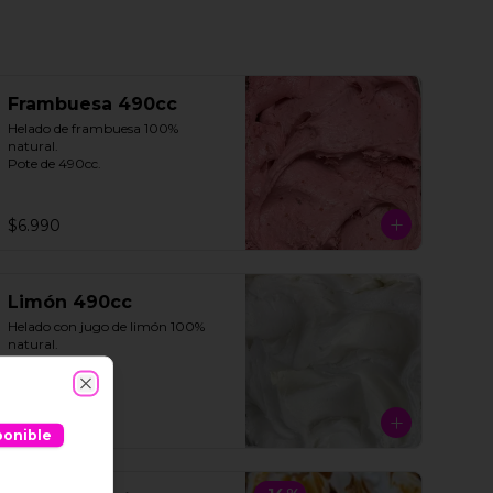
Frambuesa 490cc
Helado de frambuesa 100% 
natural.

Pote de 490cc.
$6.990
Limón 490cc
Helado con jugo de limón 100% 
natural. 

Pote de 490cc.
Close
$6.990
ponible