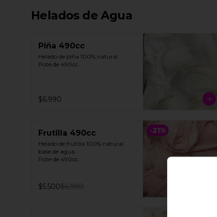
Helados de Agua
Piña 490cc
Helado de piña 100% natural. 

Pote de 490cc.
$6.990
-
21
%
Frutilla 490cc
Helado de frutilla 100% natural 
base de agua. 

Pote de 490cc.
$5.500
$6.990