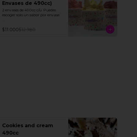
Envases de 490cc)
2 envases de 490cc c/u. Puedes 
escoger solo un sabor por envase.

Todos nuestros helados de fruta 
$11.000
$12.980
"SORBETTO" son aptos para 
veganos y personas con 
intolerancia a la lactosa, a 
excepción de la lúcuma"
Cookies and cream
490cc