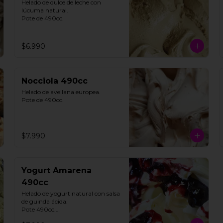
Helado de dulce de leche con 
lúcuma natural. 

Pote de 490cc.
$6.990
Nocciola 490cc
Helado de avellana europea. 

Pote de 490cc.
$7.990
Yogurt Amarena
490cc
Helado de yogurt natural con salsa 
de guinda ácida. 

Pote 490cc.
