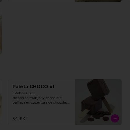
Paleta CHOCO x1
1 Paleta Choc. 

Helado de manjar y chocolate 
bañada en cobertura de chocolate.

**FOTO REFERENCIAL**
$4.990