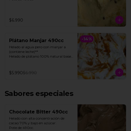
$6.990
-
14
%
Plátano Manjar 490cc
Helado al agua pero con manjar a 
(contiene leche)**

Helado de plátano 100% natural base 
de agua, con toques de manjar 

Pote 490cc.

$5.990
$6.990
**FOTO REFERENCIAL**
Sabores especiales
Chocolate Bitter 490cc
Helado con alta concentración de 
cacao 70% y bajo en azúcar. 

Pote de 490cc.