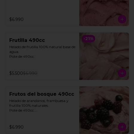
$6.990
-
21
%
Frutilla 490cc
Helado de frutilla 100% natural base de 
agua. 

Pote de 490cc.
$5.500
$6.990
Frutos del bosque 490cc
Helado de arandanos, frambuesa y 
frutilla 100% naturales. 

Pote de 490cc.

**FOTO REFERENCIAL**
$6.990