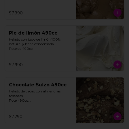
$7.990
Pie de limón 490cc
Helado con jugo de limón 100% 
natural y leche condensada.

Pote de 490cc.
$7.990
Chocolate Suizo 490cc
Helado de cacao con almendras 
tostadas. 

Pote 490cc.

Contiene Gluten.

$7.290
**FOTO REFERENCIAL**