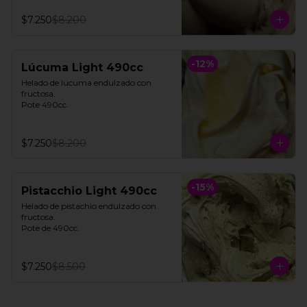
$7.250
$8.200
-
12
%
Lúcuma Light 490cc
Helado de lucuma endulzado con 
fructosa. 

Pote 490cc.
$7.250
$8.200
-
15
%
Pistacchio Light 490cc
Helado de pistachio endulzado con 
fructosa. 

Pote de 490cc.
$7.250
$8.500