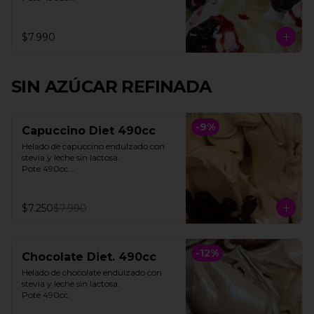
**FOTO REFERENCIAL**
$7.990
SIN AZÚCAR REFINADA
-
9
%
Capuccino Diet 490cc
Helado de capuccino endulzado con 
stevia y leche sin lactosa. 

Pote 490cc.

**Foto referencial**
$7.250
$7.990
-
12
%
Chocolate Diet. 490cc
Helado de chocolate endulzado con 
stevia y leche sin lactosa.

Pote 490cc.