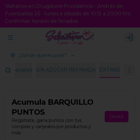
Visítanos en Drugstore Providencia - Andrés de
Fuenzalida 26 - lunes a sábado de 10:15 a 20:00 hrs.
Confirmar horario de feriados.
Abrir menu de navegación
Logi
¿Dónde quieres pedir?
es especiales
SIN AZÚCAR REFINADA
EXTRAS
Acumula
BARQUILLO
PUNTOS
Únete
Regístrate, gana puntos con tus
compras y canjealos por productos y
más