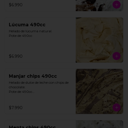
$6.990
**FOTO REFERENCIAL**
Lúcuma 490cc
Helado de lúcuma natural.

Pote de 490cc
$6.990
Manjar chips 490cc
Helado de dulce de leche con chips de 
chocolate. 

Pote de 490cc

**FOTO REFERENCIAL**
$7.990
Menta chips 490cc