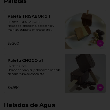
Paletas
Paleta TRISABOR x 1
1 Paleta TRES SABORES

Helado de  chocolate, pistacchio y 
manjar, cubierta en chocolate.

STOCK LIMITADO

$5.200
**FOTO REFERENCIAL**
Paleta CHOCO x1
1 Paleta Choc. 

Helado de manjar y chocolate bañada 
en cobertura de chocolate.

**FOTO REFERENCIAL**
$4.990
Helados de Agua