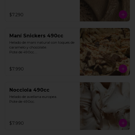
$7.290
Maní Snickers 490cc
Helado de mani natural con toques de 
caramelo y chocolate. 

Pote de 490cc.

**FOTO REFERENCIAL**
$7.990
Nocciola 490cc
Helado de avellana europea. 

Pote de 490cc.
$7.990