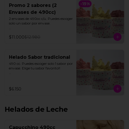
-
15
%
Promo 2 sabores (2
Envases de 490cc)
2 envases de 490cc c/u. Puedes escoger 
solo un sabor por envase.

Todos nuestros helados de fruta 
$11.000
$12.980
"SORBETTO" son aptos para veganos 
y personas con intolerancia a la 
lactosa, a excepción de la lúcuma"
Helado Sabor tradicional
490 cc. Puedes escoger solo 1 sabor por  
envase. Elige tu sabor favorito!!

Todos nuestros helados de fruta 
"SORBETTO" son aptos para veganos 
y personas con intolerancia a la 
$6.150
lactosa, a excepción de la lúcuma"
Helados de Leche
Capucchino 490cc