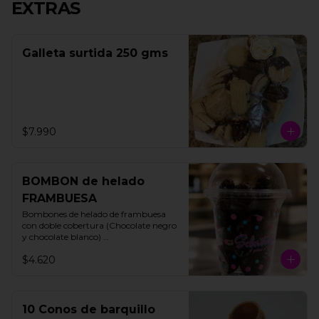
EXTRAS
Galleta surtida 250 gms
$7.990
BOMBON de helado
FRAMBUESA
Bombones de helado de frambuesa 
con doble cobertura (Chocolate negro 
y chocolate blanco) 

200 gms

$4.620
15 unidades aprox
10 Conos de barquillo