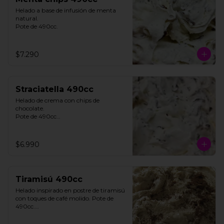
Helado a base de infusión de menta 
natural. 

Pote de 490cc.
$7.290
Straciatella 490cc
Helado de crema con chips de 
chocolate. 

Pote de 490cc

**FOTO REFERENCIAL**
$6.990
Tiramisú 490cc
Helado inspirado en postre de tiramisú 
con toques de café molido. Pote de 
490cc.

Contiene Gluten.
