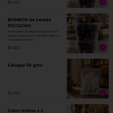
$4.620
BOMBON de helado
PISTACHIO
Bombones de helado pistachio con 
doble cobertura (Chocolate negro y 
chocolate blanco)

200 gms

$4.620
15 unidades aproximadamente.
Calugas 50 gms
$3.000
Cono relleno x 2