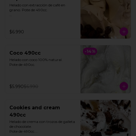
Helado con extracción de café en 
grano. Pote de 490cc.

**FOTO REFERENCIAL**
$6.990
-
14
%
Coco 490cc
Helado con coco 100% natural. 

Pote de 490cc.
$5.990
$6.990
Cookies and cream
490cc
Helado de crema con trozos de galleta 
de chocolate. 

Pote de 490cc.
