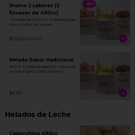
-
15
%
Promo 2 sabores (2
Envases de 490cc)
2 envases de 490cc c/u. Puedes escoger 
solo un sabor por envase.

Todos nuestros helados de fruta 
$11.000
$12.980
"SORBETTO" son aptos para veganos 
y personas con intolerancia a la 
lactosa, a excepción de la lúcuma"
Helado Sabor tradicional
490 cc. Puedes escoger solo 1 sabor por  
envase. Elige tu sabor favorito!!

Todos nuestros helados de fruta 
"SORBETTO" son aptos para veganos 
y personas con intolerancia a la 
$6.150
lactosa, a excepción de la lúcuma"
Helados de Leche
Capucchino 490cc