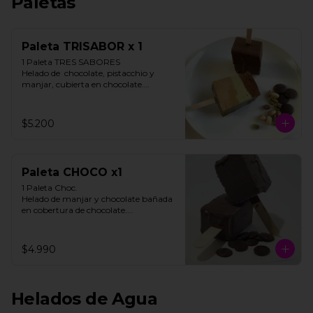
Paletas
Paleta TRISABOR x 1
1 Paleta TRES SABORES

Helado de  chocolate, pistacchio y 
manjar, cubierta en chocolate.

STOCK LIMITADO

$5.200
**FOTO REFERENCIAL**
Paleta CHOCO x1
1 Paleta Choc. 

Helado de manjar y chocolate bañada 
en cobertura de chocolate.

**FOTO REFERENCIAL**
$4.990
Helados de Agua