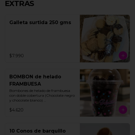
EXTRAS
Galleta surtida 250 gms
$7.990
BOMBON de helado
FRAMBUESA
Bombones de helado de frambuesa 
con doble cobertura (Chocolate negro 
y chocolate blanco) 

200 gms

$4.620
15 unidades aprox
10 Conos de barquillo