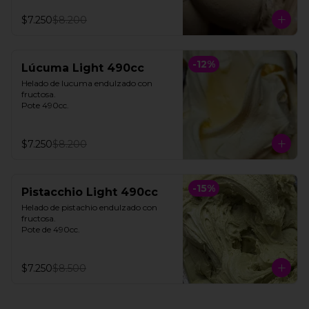
$7.250
$8.200
-
12
%
Lúcuma Light 490cc
Helado de lucuma endulzado con 
fructosa. 

Pote 490cc.
$7.250
$8.200
-
15
%
Pistacchio Light 490cc
Helado de pistachio endulzado con 
fructosa. 

Pote de 490cc.
$7.250
$8.500