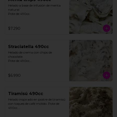
Helado a base de infusión de menta 
natural. 

Pote de 490cc.
$7.290
Straciatella 490cc
Helado de crema con chips de 
chocolate. 

Pote de 490cc

**FOTO REFERENCIAL**
$6.990
Tiramisú 490cc
Helado inspirado en postre de tiramisú 
con toques de café molido. Pote de 
490cc.

Contiene Gluten.
