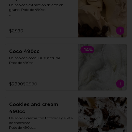
Helado con extracción de café en 
grano. Pote de 490cc.

**FOTO REFERENCIAL**
$6.990
-
14
%
Coco 490cc
Helado con coco 100% natural. 

Pote de 490cc.
$5.990
$6.990
Cookies and cream
490cc
Helado de crema con trozos de galleta 
de chocolate. 

Pote de 490cc.
