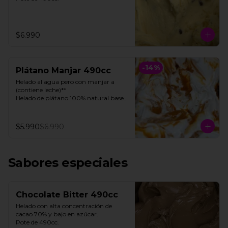
$6.990
-
14
%
Plátano Manjar 490cc
Helado al agua pero con manjar a 
(contiene leche)**

Helado de plátano 100% natural base 
de agua, con toques de manjar 

Pote 490cc.

$5.990
$6.990
**FOTO REFERENCIAL**
Sabores especiales
Chocolate Bitter 490cc
Helado con alta concentración de 
cacao 70% y bajo en azúcar. 

Pote de 490cc.