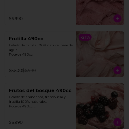
$6.990
-
21
%
Frutilla 490cc
Helado de frutilla 100% natural base de 
agua. 

Pote de 490cc.
$5.500
$6.990
Frutos del bosque 490cc
Helado de arandanos, frambuesa y 
frutilla 100% naturales. 

Pote de 490cc.

**FOTO REFERENCIAL**
$6.990