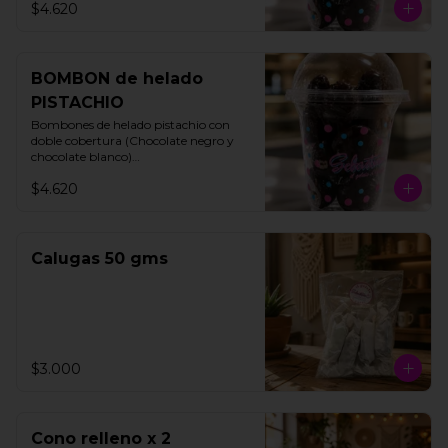
$4.620
BOMBON de helado
PISTACHIO
Bombones de helado pistachio con 
doble cobertura (Chocolate negro y 
chocolate blanco)

200 gms

$4.620
15 unidades aproximadamente.
Calugas 50 gms
$3.000
Cono relleno x 2