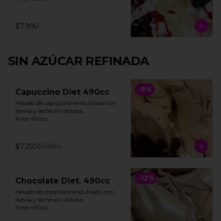
**FOTO REFERENCIAL**
$7.990
SIN AZÚCAR REFINADA
-
9
%
Capuccino Diet 490cc
Helado de capuccino endulzado con 
stevia y leche sin lactosa. 

Pote 490cc.

**Foto referencial**
$7.250
$7.990
-
12
%
Chocolate Diet. 490cc
Helado de chocolate endulzado con 
stevia y leche sin lactosa.

Pote 490cc.