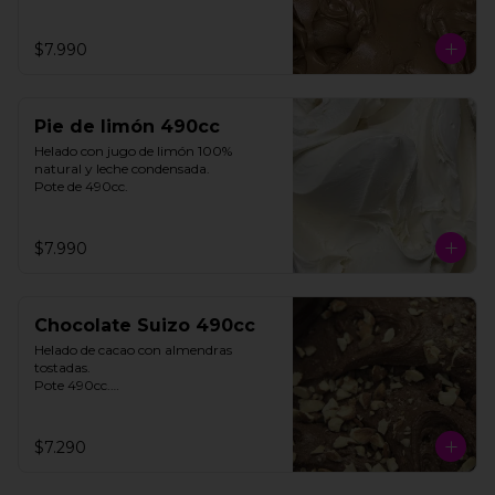
$7.990
Pie de limón 490cc
Helado con jugo de limón 100% 
natural y leche condensada.

Pote de 490cc.
$7.990
Chocolate Suizo 490cc
Helado de cacao con almendras 
tostadas. 

Pote 490cc.

Contiene Gluten.

$7.290
**FOTO REFERENCIAL**