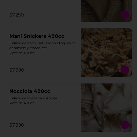
$7.290
Maní Snickers 490cc
Helado de mani natural con toques de 
caramelo y chocolate. 

Pote de 490cc.

**FOTO REFERENCIAL**
$7.990
Nocciola 490cc
Helado de avellana europea. 

Pote de 490cc.
$7.990