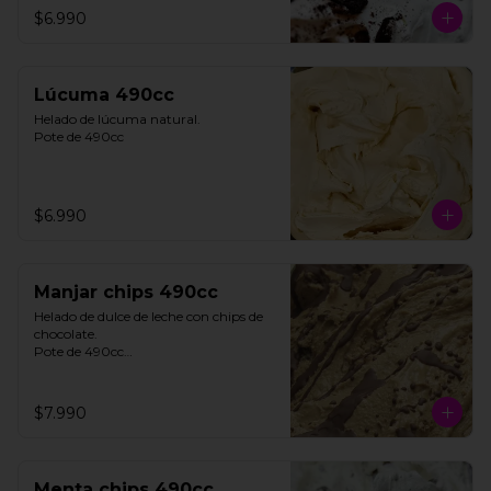
$6.990
**FOTO REFERENCIAL**
Lúcuma 490cc
Helado de lúcuma natural.

Pote de 490cc
$6.990
Manjar chips 490cc
Helado de dulce de leche con chips de 
chocolate. 

Pote de 490cc

**FOTO REFERENCIAL**
$7.990
Menta chips 490cc