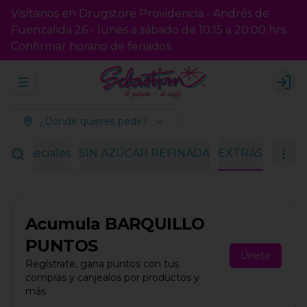
Visítanos en Drugstore Providencia - Andrés de
Fuenzalida 26 - lunes a sábado de 10:15 a 20:00 hrs.
Confirmar horario de feriados.
Abrir menu de navegación
Logi
¿Dónde quieres pedir?
es especiales
SIN AZÚCAR REFINADA
EXTRAS
Acumula
BARQUILLO
PUNTOS
Únete
Regístrate, gana puntos con tus
compras y canjealos por productos y
más